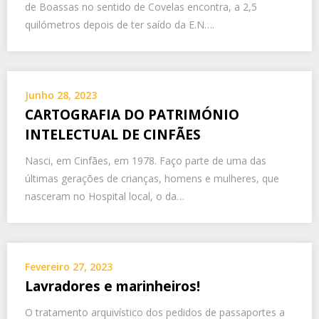
de Boassas no sentido de Covelas encontra, a 2,5
quilómetros depois de ter saído da E.N….
Junho 28, 2023
CARTOGRAFIA DO PATRIMÓNIO
INTELECTUAL DE CINFÃES
Nasci, em Cinfães, em 1978. Faço parte de uma das
últimas gerações de crianças, homens e mulheres, que
nasceram no Hospital local, o da…
Fevereiro 27, 2023
Lavradores e marinheiros!
O tratamento arquivístico dos pedidos de passaportes a