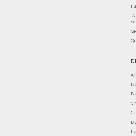
Pa
“A
co
GR
Qu
Di
Al
Bi
Bu
Ci
Ci
D
Es