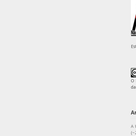
Es
O 
da
A
A 
(~