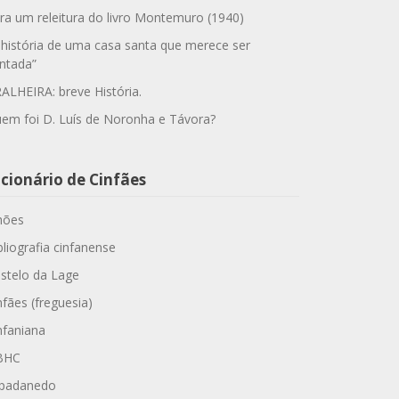
ra um releitura do livro Montemuro (1940)
 história de uma casa santa que merece ser
ntada”
ALHEIRA: breve História.
em foi D. Luís de Noronha e Távora?
cionário de Cinfães
hões
bliografia cinfanense
stelo da Lage
nfães (freguesia)
nfaniana
BHC
padanedo