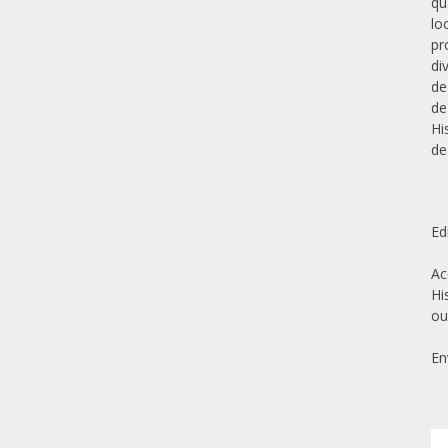
qu
lo
pr
di
de
de
Hi
de
Ed
Ac
Hi
ou
En