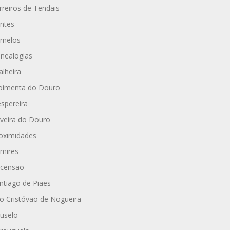
rreiros de Tendais
ntes
rnelos
nealogias
alheira
imenta do Douro
spereira
iveira do Douro
oximidades
mires
censão
ntiago de Piães
o Cristóvão de Nogueira
uselo