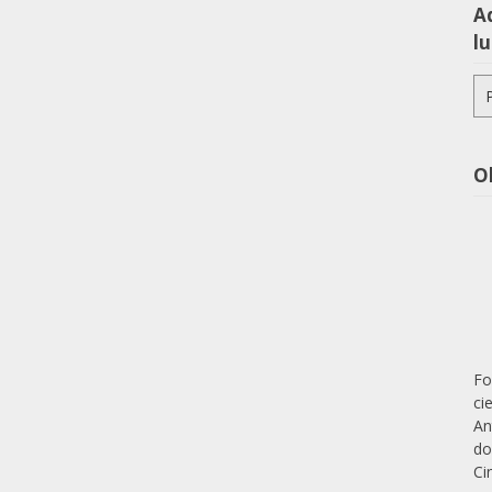
Aq
lu
Pe
po
O
Fo
ci
An
do
Ci