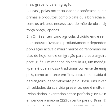
mais grave, o da emigração.
O Brasil, pelas potencialidades económicas qu
primas e produtos, como o café ou a borracha e
centros urbanos necessitava de mão de obra, alg
força braçal, apenas.
Em Cinfães, território agrícola, dividido entre r
sem industrialização e profundamente dependente
população activa diminuir mercê do fenómeno d
dias de hoje, entre emigração para o estrangeiro
português. Em meados do século XX, um monógra
«pena é que a nossa tradicional corrente de emig
país, como acontece em Travanca, com a saída d
estrangeiro, especialmente pelo Brasil, uns leva
dificuldades da sua vida presente, que é muito m
Pelos dados levantados neste período (1864-18
embarque a maioria (2230) partia para o
Brasil