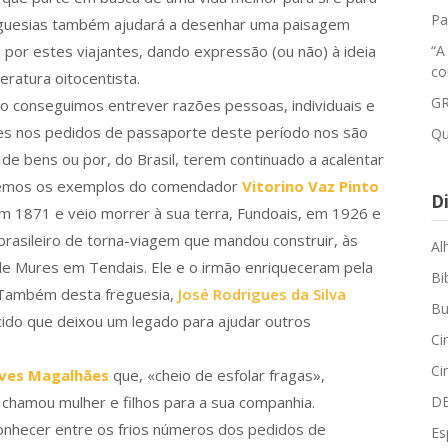
Pa
freguesias também ajudará a desenhar uma paisagem
por estes viajantes, dando expressão (ou não) à ideia
“A
co
ratura oitocentista.
GR
ão conseguimos entrever razões pessoas, individuais e
omes nos pedidos de passaporte deste período nos são
Qu
e bens ou por, do Brasil, terem continuado a acalentar
hecemos os exemplos do comendador
Vitorino Vaz Pinto
Di
em 1871 e veio morrer à sua terra, Fundoais, em 1926 e
 brasileiro de torna-viagem que mandou construir, às
Al
a de Mures em Tendais. Ele e o irmão enriqueceram pela
Bi
. Também desta freguesia,
José Rodrigues da Silva
Bu
ido que deixou um legado para ajudar outros
Ci
Ci
lves Magalhães
que, «cheio de esfolar fragas»,
 chamou mulher e filhos para a sua companhia.
D
onhecer entre os frios números dos pedidos de
Es