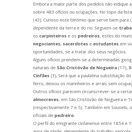
Embora a maior parte dos pedidos não indique a
sobre 483 ofícios ou ocupações. No topo da list
(43). Curioso este binómio que serve bem para ca
dependente da terra e do rio. Seguem-se
traba
os
carpinteiros
e os
pedreiros
, estes do mund
negociantes
,
sacerdotes
e
estudantes
em vi
oportunidades, se a tratar dos seus negócios.
Alguns ofícios prendem-se a determinadas geogr
naturais de
São Cristóvão de Nogueira
(17),
S
Cinfães
(3). Será que a paulatina substituição do
ferro, deixou os marinheiros e arrais sem ocupaç
Outros ofícios parecem circunscrever-se a certa
almocreves
, em São Cristóvão de Nogueira e 
(respectivamente 7 e 5). Também em Souselo, o
oficiais de
pedreiro
.
O perfil do emigrante cinfanense entre 1854 e 
anos de idade, dependente do trabalho agrícola,