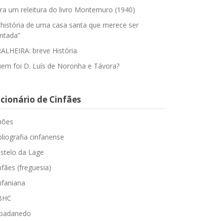
ra um releitura do livro Montemuro (1940)
 história de uma casa santa que merece ser
ntada”
ALHEIRA: breve História.
em foi D. Luís de Noronha e Távora?
cionário de Cinfães
hões
bliografia cinfanense
stelo da Lage
nfães (freguesia)
nfaniana
BHC
padanedo