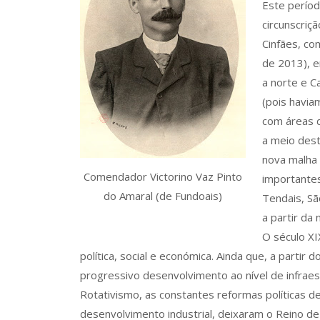
Este períod
circunscriç
Cinfães, co
de 2013), e
a norte e C
(pois havia
com áreas d
a meio dest
nova malha 
Comendador Victorino Vaz Pinto
importantes
do Amaral (de Fundoais)
Tendais, Sã
a partir da 
O século XI
política, social e económica. Ainda que, a parti
progressivo desenvolvimento ao nível de infrae
Rotativismo, as constantes reformas políticas d
desenvolvimento industrial, deixaram o Reino de