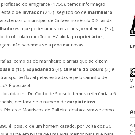
 profissão do emigrante (1750), temos informação
a está o de
lavrador
(242), seguido do de
marinheiro
racterizar o município de Cinfães no século XIX, ainda
lhadores
, que poderíamos juntar aos
jornaleiros
(37),
o do oficialato mecânico. Há ainda
proprietários
,
agem, não sabemos se a procurar novas
Es
afias, como os de marinheiro e arrais que se dizem
ouselo
(16),
Espadanedo
(4),
Oliveira do Douro
(3) e
 transporte fluvial pelas estradas e pelo caminho de
O 
ão? É possível.
da
s localidades. Do Couto de Souselo temos referência a 6
Tendais, destaca-se o número de
carpinteiros
s Pintos e Mouriscos de Balteiro destacavam-se como
A
A 
1890 é, pois, o de um homem casado, por volta dos 30
(~
 que parte em busca de uma vida melhor para si e para