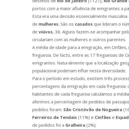
destinos de
Rio de Janeiro
(1127),
Rio Grande 
portos com a maior afluência de emigrantes a par
Esta era uma decisão essencialmente masculina
de
mulheres
. São os
casados
que lideram o nú
de
viúvos
, 38. Alguns fazem-se acompanhar pelo
circulariam com as mulheres e outros parentes.
A média de idade para a emigração, em Cinfães,
freguesia. De facto, entre as 17 freguesias de Ci
emigrantes. Naturalmente que a localização geog
populacional poderiam influir nesta diversidade.
Para o período em estudo, existem três proces
percentagens da emigração em cada freguesia: 
habitantes de cada freguesia calculámos a médi
aferimos a percentagem de pedidos de passapo
pedidos foram:
São Cristóvão de Nogueira
(1
Ferreiros de Tendais
(11%) e
Cinfães
e
Espad
de pedidos foi a
Gralheira
(2%).