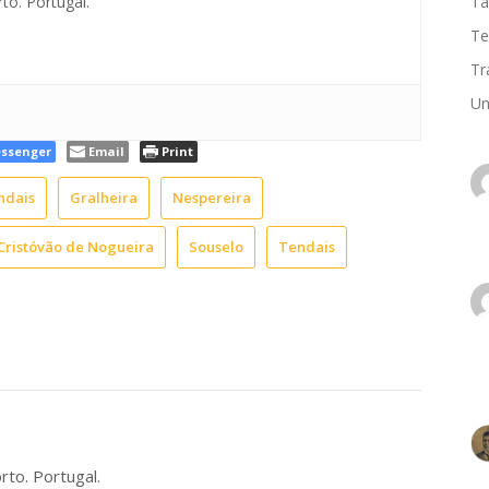
to. Portugal.
Ta
Te
Tr
Un
ssenger
Email
Print
ndais
Gralheira
Nespereira
Cristóvão de Nogueira
Souselo
Tendais
rto. Portugal.