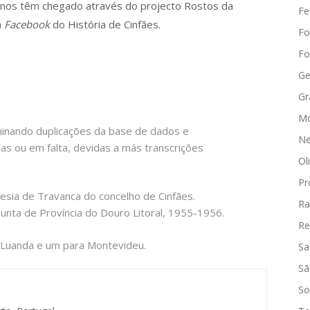
 nos têm chegado através do projecto Rostos da
Fe
a
Facebook
do História de Cinfães.
Fo
Fo
Ge
Gr
Mo
minando duplicações da base de dados e
Ne
s ou em falta, devidas a más transcrições
Ol
Pr
esia de Travanca do concelho de Cinfães.
Ra
Junta de Província do Douro Litoral, 1955-1956.
Re
 Luanda e um para Montevideu.
Sa
Sã
So