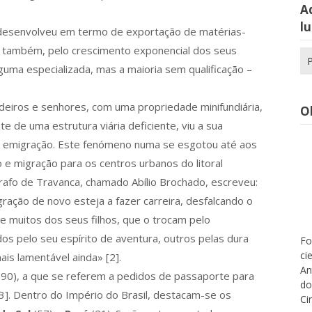
Aq
lu
e desenvolveu em termo de exportação de matérias-
, também, pelo crescimento exponencial dos seus
Pe
uma especializada, mas a maioria sem qualificação –
po
endeiros e senhores, com uma propriedade minifundiária,
O
 de uma estrutura viária deficiente, viu a sua
a emigração. Este fenómeno numa se esgotou até aos
 e migração para os centros urbanos do litoral
fo de Travanca, chamado Abílio Brochado, escreveu:
ração de novo esteja a fazer carreira, desfalcando o
e muitos dos seus filhos, que o trocam pelo
dos pelo seu espírito de aventura, outros pelas dura
Fo
ci
ais lamentável ainda» [2].
An
90), a que se referem a pedidos de passaporte para
do
[3]. Dentro do Império do Brasil, destacam-se os
Ci