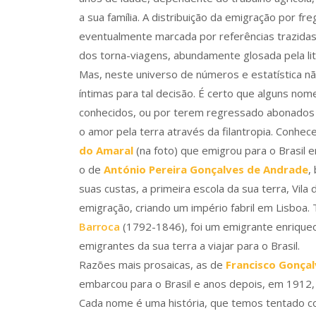
a sua família. A distribuição da emigração por 
eventualmente marcada por referências trazidas 
dos torna-viagens, abundamente glosada pela lite
Mas, neste universo de números e estatística n
íntimas para tal decisão. É certo que alguns n
conhecidos, ou por terem regressado abonados d
o amor pela terra através da filantropia. Con
do Amaral
(na foto) que emigrou para o Brasil 
o de
António Pereira Gonçalves de Andrade
,
suas custas, a primeira escola da sua terra, Vil
emigração, criando um império fabril em Lisboa
Barroca
(1792-1846), foi um emigrante enriquec
emigrantes da sua terra a viajar para o Brasil.
Razões mais prosaicas, as de
Francisco Gonça
embarcou para o Brasil e anos depois, em 1912,
Cada nome é uma história, que temos tentado c