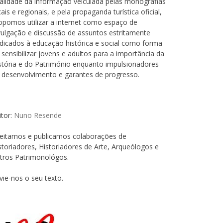
alidade da informação veiculada pelas monografias
cais e regionais, e pela propaganda turística oficial,
opomos utilizar a internet como espaço de
vulgação e discussão de assuntos estritamente
dicados à educação histórica e social como forma
 sensibilizar jovens e adultos para a importância da
stória e do Património enquanto impulsionadores
 desenvolvimento e garantes de progresso.
itor:
Nuno Resende
eitamos e publicamos colaborações de
storiadores, Historiadores de Arte, Arqueólogos e
tros Patrimonológos.
vie-nos o seu texto.