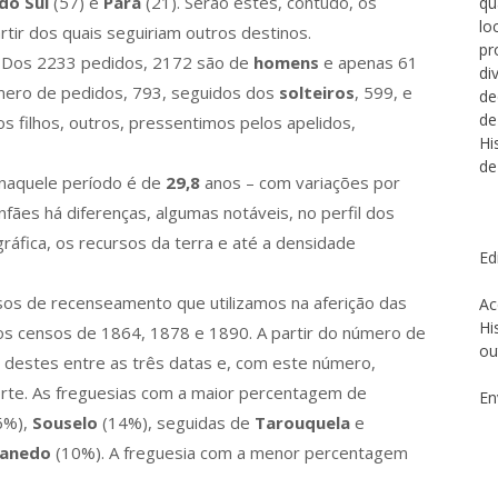
do Sul
(57) e
Pará
(21). Serão estes, contudo, os
qu
lo
tir dos quais seguiriam outros destinos.
pr
. Dos 2233 pedidos, 2172 são de
homens
e apenas 61
di
mero de pedidos, 793, seguidos dos
solteiros
, 599, e
de
de
s filhos, outros, pressentimos pelos apelidos,
Hi
de
 naquele período é de
29,8
anos – com variações por
nfães há diferenças, algumas notáveis, no perfil dos
ráfica, os recursos da terra e até a densidade
Ed
sos de recenseamento que utilizamos na aferição das
Ac
Hi
os censos de 1864, 1878 e 1890. A partir do número de
ou
a destes entre as três datas e, com este número,
rte. As freguesias com a maior percentagem de
En
6%),
Souselo
(14%), seguidas de
Tarouquela
e
anedo
(10%). A freguesia com a menor percentagem