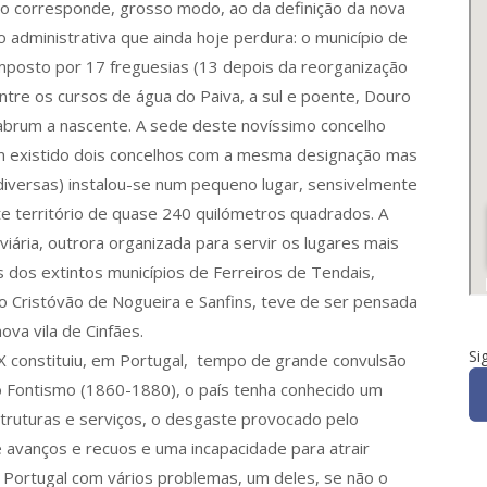
o corresponde, grosso modo, ao da definição da nova
ão administrativa que ainda hoje perdura: o município de
mposto por 17 freguesias (13 depois da reorganização
ntre os cursos de água do Paiva, a sul e poente, Douro
abrum a nascente. A sede deste novíssimo concelho
m existido dois concelhos com a mesma designação mas
iversas) instalou-se num pequeno lugar, sensivelmente
e território de quase 240 quilómetros quadrados. A
viária, outrora organizada para servir os lugares mais
 dos extintos municípios de Ferreiros de Tendais,
o Cristóvão de Nogueira e Sanfins, teve de ser pensada
nova vila de Cinfães.
Si
X constituiu, em Portugal, tempo de grande convulsão
r do Fontismo (1860-1880), o país tenha conhecido um
struturas e serviços, o desgaste provocado pelo
e avanços e recuos e uma incapacidade para atrair
 Portugal com vários problemas, um deles, se não o