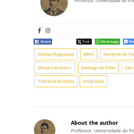
Professor. Universidade do Por
Share
Post
Whatsapp
Me
Cinfães (freguesia)
DBHC
Ferreiros de Te
Oliveira do Douro
Santiago de Piães
São 
Travanca do Douro
emigração
About the author
Professor. Universidade do Po