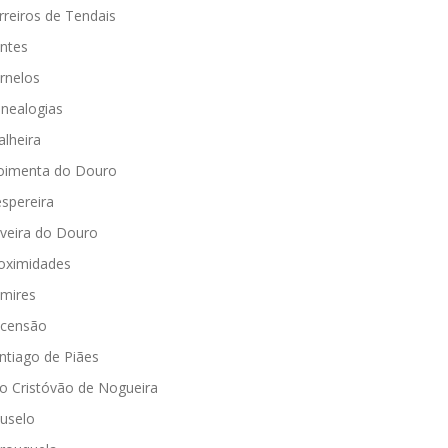
rreiros de Tendais
ntes
rnelos
nealogias
alheira
imenta do Douro
spereira
iveira do Douro
oximidades
mires
censão
ntiago de Piães
o Cristóvão de Nogueira
uselo