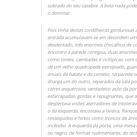
sobrado do seu casebre. A bota nada pode
o dominar.
Pois tinha destas cordilheiras gordurosas 
entrada acumulavam-se em desordem uma 
desdentado, três enormes chocalhos de co
encontro à parede contígua, duas enormes
como toneis, cambadas e ciclópicas, com 
de um velho quadrúpede estropiado, guard
anuais da batata e do centeio; na parede se
ilharga um do outro, separados da sala po
catres asquerosos, verdadeiro asilo da porc
esfarrapadas, gordas e repugnantes, que a 
despertava visões aterradores de intoleráve
o da esquerda, encostava a lareira, flanqu
ressequidos e hirtos como troncos de árvo
incêndio. A esquerda da porta, uma mesa 
ou negro, de formas rudimentares; do tecto