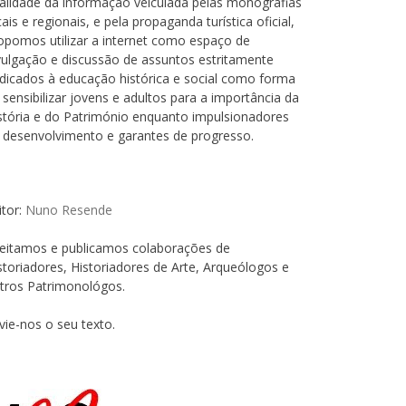
alidade da informação veiculada pelas monografias
cais e regionais, e pela propaganda turística oficial,
opomos utilizar a internet como espaço de
vulgação e discussão de assuntos estritamente
dicados à educação histórica e social como forma
 sensibilizar jovens e adultos para a importância da
stória e do Património enquanto impulsionadores
 desenvolvimento e garantes de progresso.
itor:
Nuno Resende
eitamos e publicamos colaborações de
storiadores, Historiadores de Arte, Arqueólogos e
tros Patrimonológos.
vie-nos o seu texto.