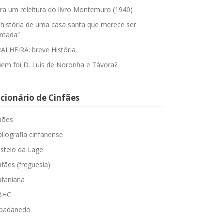
ra um releitura do livro Montemuro (1940)
 história de uma casa santa que merece ser
ntada”
ALHEIRA: breve História.
em foi D. Luís de Noronha e Távora?
cionário de Cinfães
hões
bliografia cinfanense
stelo da Lage
nfães (freguesia)
nfaniana
BHC
padanedo