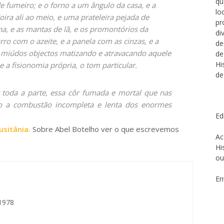
qu
 fumeiro; e o forno a um ângulo da casa, e a
lo
ira ali ao meio, e uma prateleira pejada de
pr
ha, e as mantas de lã, e os promontórios da
di
rro com o azeite, e a panela com as cinzas, e a
de
os miúdos objectos matizando e atravacando aquele
de
Hi
e a fisionomia própria, o tom particular.
de
 toda a parte, essa côr fumada e mortal que nas
do a combustão incompleta e lenta dos enormes
Ed
usitânia.
Sobre Abel Botelho ver o que escrevemos
Ac
Hi
ou
En
 1978