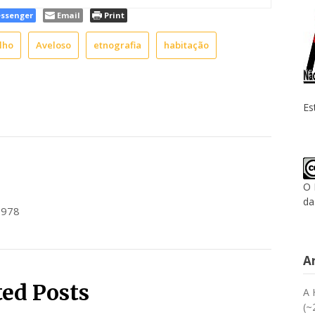
ssenger
Email
Print
lho
Aveloso
etnografia
habitação
Es
O 
da
1978
A
ted Posts
A 
(~