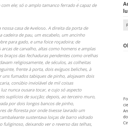
Aq
 com ele; só o amplo tamanco ferrado é capaz de
lu
Pe
a nossa casa de
Aveloso
. A direita da porta de
po
cadeira de pau, um escabelo, um ancinho
bre para gado, e uma foice roçadoira; de
O
 arcas de carvalho, altas como homens e amplas
os braços das fechaduras pendentes como orelhas
avam religiosamente, de séculos, as colheitas
guinte, frente à porta, dois exíguos beliches, à
r uns fumados tabiques de pinho, alojavam dois
aria, conúbio inviolável de mil coisas
luz nunca ousara tocar, e cujo só aspecto
is suplícios de sucção; depois, ao terceiro muro,
Fo
eada por dois longos bancos de pinho,
ci
res de floresta por onde tivesse lavrado um
An
do
cambaleante sustentava loiças de barro vidrado
Ci
 fuliginoso, deixando ver o reverso das telhas,