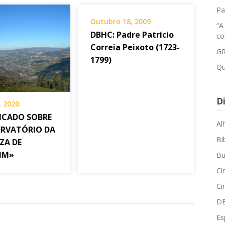
Pa
Outubro 18, 2009
“A
DBHC: Padre Patrício
co
Correia Peixoto (1723-
GR
1799)
Qu
Di
, 2020
CADO SOBRE
Al
ERVATÓRIO DA
Bi
ZA DE
IM»
Bu
Ci
Ci
D
Es