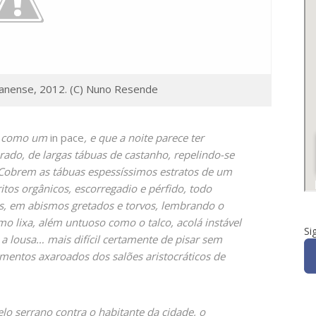
fanense, 2012. (C) Nuno Resende
io como um
in pace
, e que a noite parece ter
ado, de largas tábuas de castanho, repelindo-se
 Cobrem as tábuas espessíssimos estratos de um
ritos orgânicos, escorregadio e pérfido, todo
as, em abismos gretados e torvos, lembrando o
mo lixa, além untuoso como o talco, acolá instável
Si
 lousa… mais difícil certamente de pisar sem
mentos axaroados dos salões aristocráticos de
o serrano contra o habitante da cidade, o