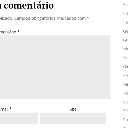
 comentário
Fe
Fo
licado.
Campos obrigatórios marcados com
*
Fo
Ge
mentário
*
Gr
Mo
Ne
Ol
Pr
Ra
Re
Sa
Email
*
Site
Sã
So