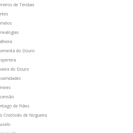
rreiros de Tendais
ntes
rnelos
nealogias
alheira
imenta do Douro
spereira
iveira do Douro
oximidades
mires
censão
ntiago de Piães
o Cristóvão de Nogueira
uselo