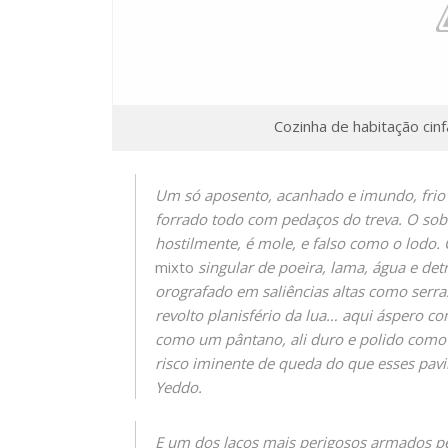
Cozinha de habitação cin
U
m só aposento, acanhado e imundo, fr
forrado todo com pedaços do treva. O sobr
hostilmente, é mole, e falso como o lodo.
mixto
singular de poeira, lama, água e det
orografado em saliências altas como serr
revolto planisfério da lua… aqui áspero co
como um pântano, ali duro e polido como a
risco iminente de queda do que esses pavi
Yeddo.
E um dos laços mais perigosos armados pel