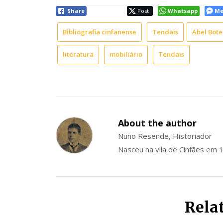
Share
Post
Whatsapp
Me
Bibliografia cinfanense
Tendais
Abel Bote
literatura
mobiliário
Tendais
About the author
Nuno Resende, Historiador
Nasceu na vila de Cinfães em 
Rela