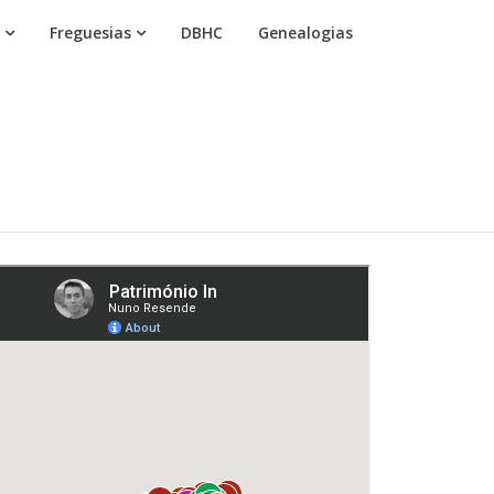
Freguesias
DBHC
Genealogias