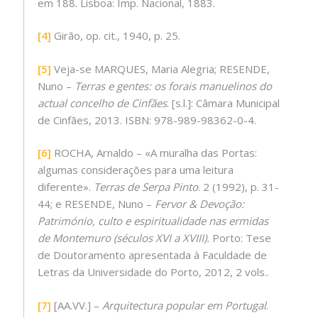
em 188. Lisboa: Imp. Nacional, 1883.
[4]
Girão, op. cit., 1940, p. 25.
[5]
Veja-se MARQUES, Maria Alegria; RESENDE,
Nuno –
Terras e gentes: os forais manuelinos do
actual concelho de Cinfães
. [s.l.]: Câmara Municipal
de Cinfães, 2013. ISBN: 978-989-98362-0-4.
[6]
ROCHA, Arnaldo – «A muralha das Portas:
algumas considerações para uma leitura
diferente».
Terras de Serpa Pinto
. 2 (1992), p. 31-
44; e RESENDE, Nuno –
Fervor & Devoção:
Património, culto e espiritualidade nas ermidas
de Montemuro (séculos XVI a XVIII).
Porto: Tese
de Doutoramento apresentada à Faculdade de
Letras da Universidade do Porto, 2012, 2 vols..
[7]
[AA.VV.] –
Arquitectura popular em Portugal
.