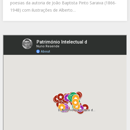
poesias da autoria de João Baptista Pinto Saraiva (1866-
1948) com ilustrações de Alberto…