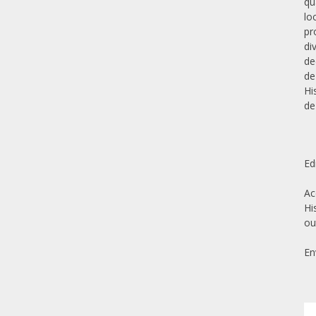
qu
lo
pr
di
de
de
Hi
de
Ed
Ac
Hi
ou
En