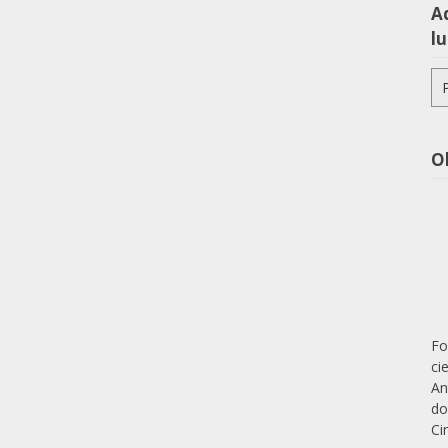
Aq
lu
Pe
po
O
Fo
ci
An
do
Ci