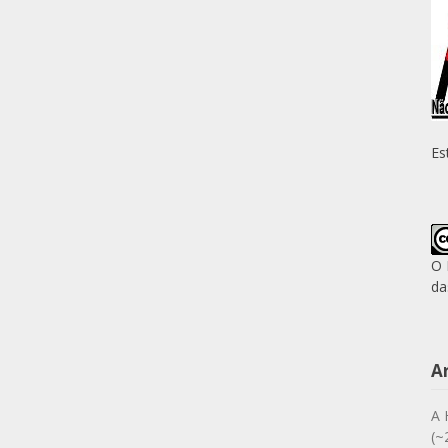
Es
O 
da
A
A 
(~