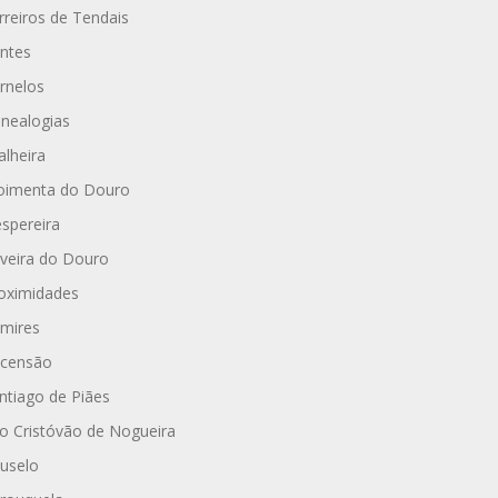
rreiros de Tendais
ntes
rnelos
nealogias
alheira
imenta do Douro
spereira
iveira do Douro
oximidades
mires
censão
ntiago de Piães
o Cristóvão de Nogueira
uselo