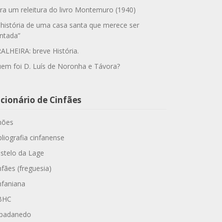
ra um releitura do livro Montemuro (1940)
 história de uma casa santa que merece ser
ntada”
ALHEIRA: breve História.
em foi D. Luís de Noronha e Távora?
cionário de Cinfães
hões
bliografia cinfanense
stelo da Lage
nfães (freguesia)
nfaniana
BHC
padanedo