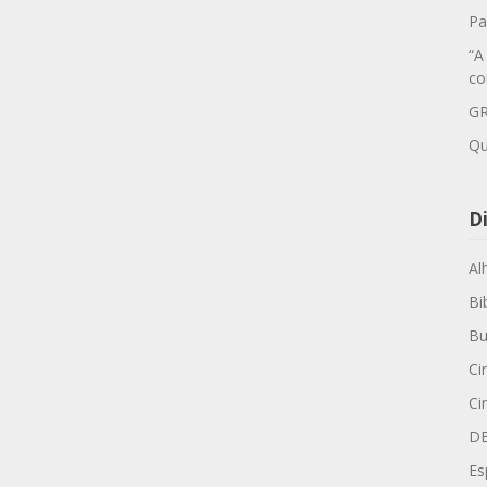
Pa
“A
co
GR
Qu
Di
Al
Bi
Bu
Ci
Ci
D
Es