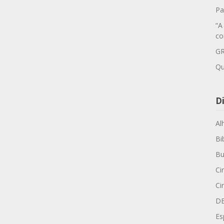
Pa
“A
co
GR
Qu
Di
Al
Bi
Bu
Ci
Ci
D
Es