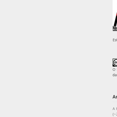
Es
O 
da
A
A 
(~