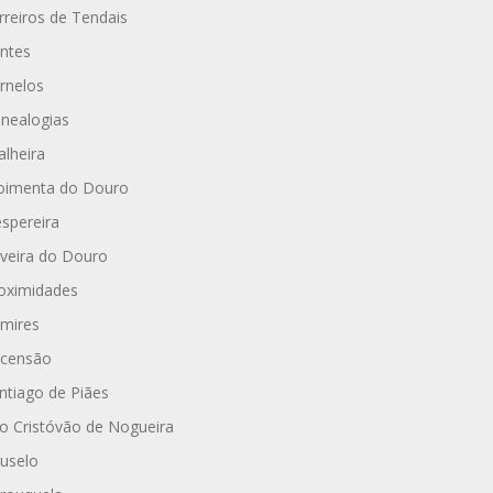
rreiros de Tendais
ntes
rnelos
nealogias
alheira
imenta do Douro
spereira
iveira do Douro
oximidades
mires
censão
ntiago de Piães
o Cristóvão de Nogueira
uselo