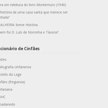
ra um releitura do livro Montemuro (1940)
 história de uma casa santa que merece ser
ntada”
ALHEIRA: breve História.
em foi D. Luís de Noronha e Távora?
cionário de Cinfães
hões
bliografia cinfanense
stelo da Lage
nfães (freguesia)
nfaniana
BHC
padanedo