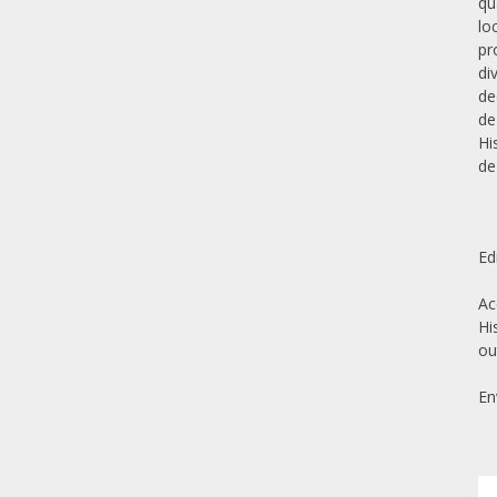
qu
lo
pr
di
de
de
Hi
de
Ed
Ac
Hi
ou
En