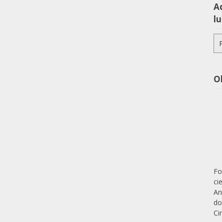
Aq
lu
Pe
po
O
Fo
ci
An
do
Ci