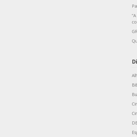
Pa
“A
co
GR
Qu
Di
Al
Bi
Bu
Ci
Ci
D
Es