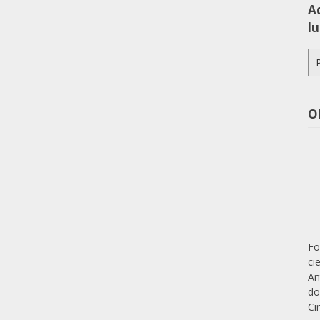
Aq
lu
Pe
po
O
Fo
ci
An
do
Ci