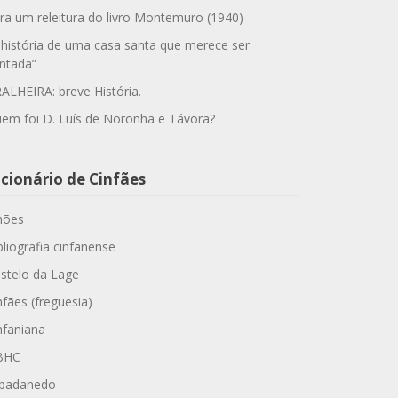
ra um releitura do livro Montemuro (1940)
 história de uma casa santa que merece ser
ntada”
ALHEIRA: breve História.
em foi D. Luís de Noronha e Távora?
cionário de Cinfães
hões
bliografia cinfanense
stelo da Lage
nfães (freguesia)
nfaniana
BHC
padanedo