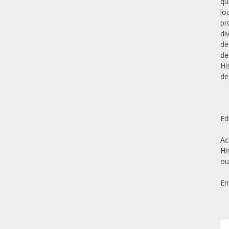
qu
lo
pr
di
de
de
Hi
de
Ed
Ac
Hi
ou
En