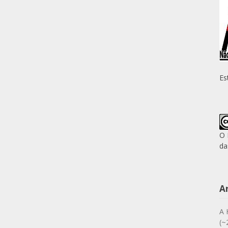
Es
O 
da
A
A 
(~