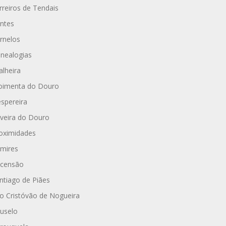
rreiros de Tendais
ntes
rnelos
nealogias
alheira
imenta do Douro
spereira
iveira do Douro
oximidades
mires
censão
ntiago de Piães
o Cristóvão de Nogueira
uselo