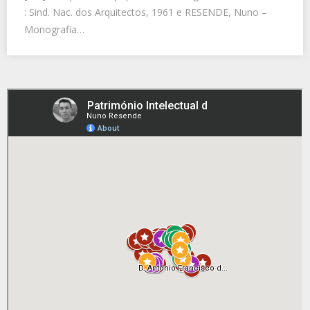
: Sind. Nac. dos Arquitectos, 1961 e RESENDE, Nuno –
Monografia…