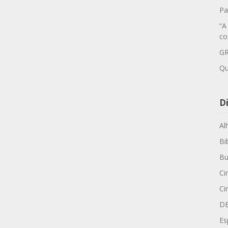
Pa
“A
co
GR
Qu
Di
Al
Bi
Bu
Ci
Ci
D
Es