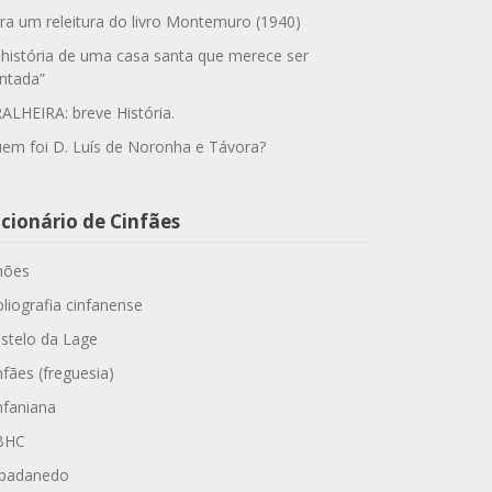
ra um releitura do livro Montemuro (1940)
 história de uma casa santa que merece ser
ntada”
ALHEIRA: breve História.
em foi D. Luís de Noronha e Távora?
cionário de Cinfães
hões
bliografia cinfanense
stelo da Lage
nfães (freguesia)
nfaniana
BHC
padanedo