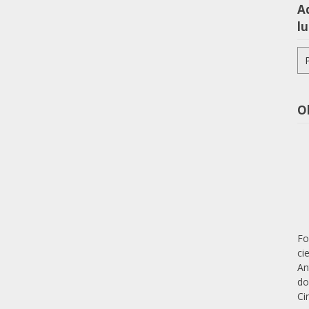
Aq
lu
Pe
po
O
Fo
ci
An
do
Ci