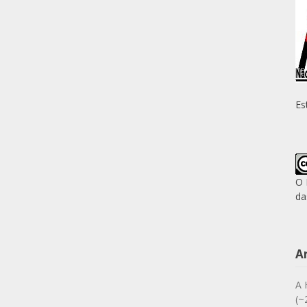
Es
O 
da
A
A 
(~