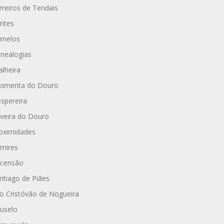
rreiros de Tendais
ntes
rnelos
nealogias
alheira
imenta do Douro
spereira
iveira do Douro
oximidades
mires
censão
ntiago de Piães
o Cristóvão de Nogueira
uselo