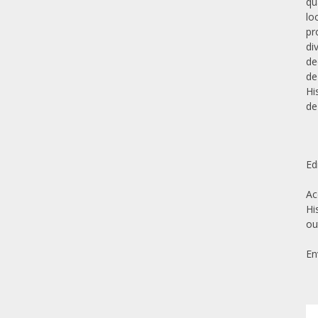
qu
lo
pr
di
de
de
Hi
de
Ed
Ac
Hi
ou
En