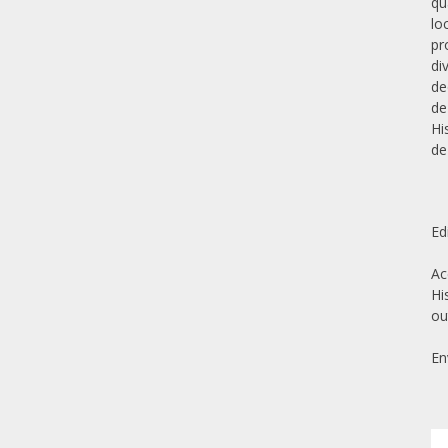
qu
lo
pr
di
de
de
Hi
de
Ed
Ac
Hi
ou
En