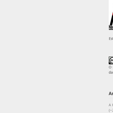
Es
O 
da
A
A 
(~