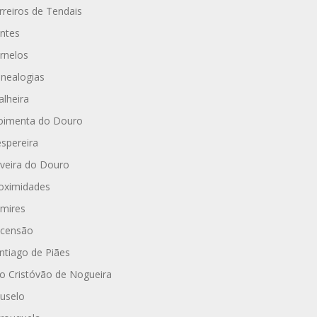
rreiros de Tendais
ntes
rnelos
nealogias
alheira
imenta do Douro
spereira
iveira do Douro
oximidades
mires
censão
ntiago de Piães
o Cristóvão de Nogueira
uselo