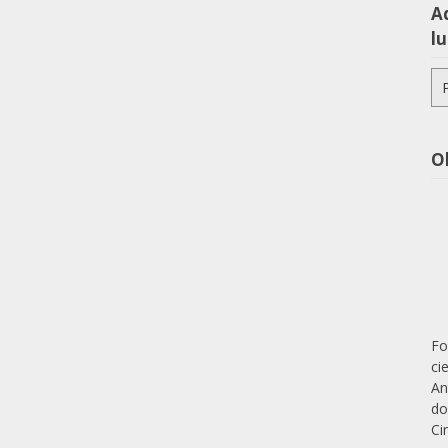
Aq
lu
Pe
po
O
Fo
ci
An
do
Ci