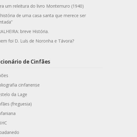
ra um releitura do livro Montemuro (1940)
 história de uma casa santa que merece ser
ntada”
ALHEIRA: breve História.
em foi D. Luís de Noronha e Távora?
cionário de Cinfães
hões
bliografia cinfanense
stelo da Lage
nfães (freguesia)
nfaniana
BHC
padanedo