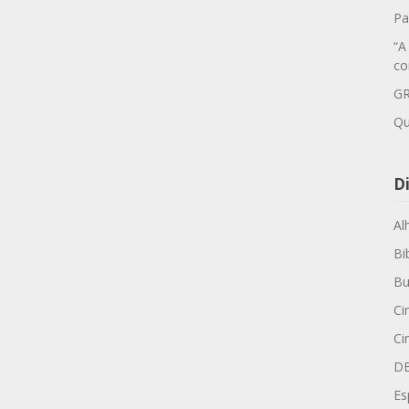
Pa
“A
co
GR
Qu
Di
Al
Bi
Bu
Ci
Ci
D
Es