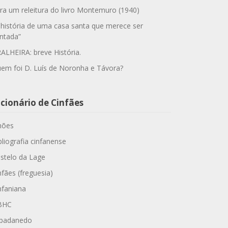
ra um releitura do livro Montemuro (1940)
 história de uma casa santa que merece ser
ntada”
ALHEIRA: breve História.
em foi D. Luís de Noronha e Távora?
cionário de Cinfães
hões
bliografia cinfanense
stelo da Lage
nfães (freguesia)
nfaniana
BHC
padanedo