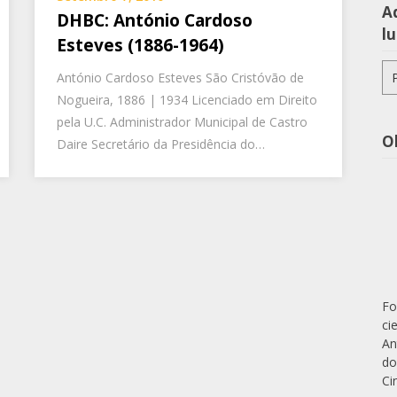
Aq
DHBC: António Cardoso
lu
Esteves (1886-1964)
Pe
António Cardoso Esteves São Cristóvão de
po
Nogueira, 1886 | 1934 Licenciado em Direito
pela U.C. Administrador Municipal de Castro
O
Daire Secretário da Presidência do…
Fo
ci
An
do
Ci