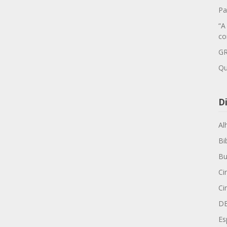
Pa
“A
co
GR
Qu
Di
Al
Bi
Bu
Ci
Ci
D
Es