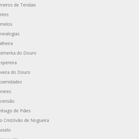
rreiros de Tendais
ntes
rnelos
nealogias
alheira
imenta do Douro
spereira
iveira do Douro
oximidades
mires
censão
ntiago de Piães
o Cristóvão de Nogueira
uselo