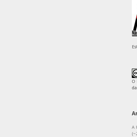
Es
O 
da
A
A 
(~