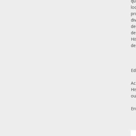
qu
lo
pr
di
de
de
Hi
de
Ed
Ac
Hi
ou
En