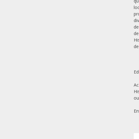
qu
lo
pr
di
de
de
Hi
de
Ed
Ac
Hi
ou
En