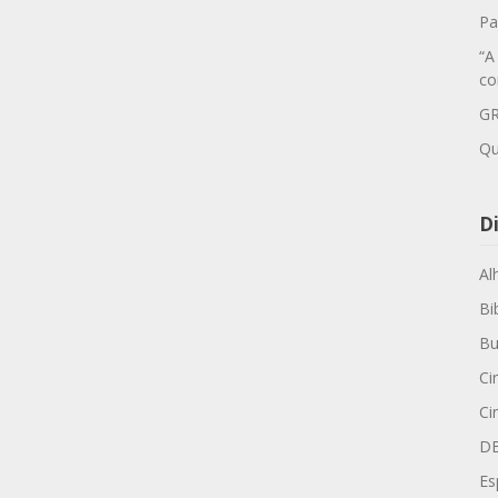
Pa
“A
co
GR
Qu
Di
Al
Bi
Bu
Ci
Ci
D
Es