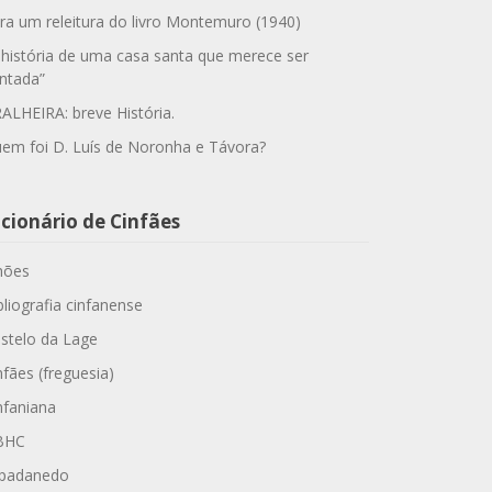
ra um releitura do livro Montemuro (1940)
 história de uma casa santa que merece ser
ntada”
ALHEIRA: breve História.
em foi D. Luís de Noronha e Távora?
cionário de Cinfães
hões
bliografia cinfanense
stelo da Lage
nfães (freguesia)
nfaniana
BHC
padanedo