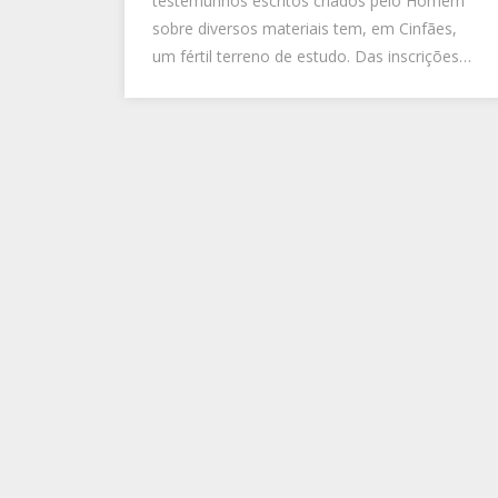
testemunhos escritos criados pelo Homem
sobre diversos materiais tem, em Cinfães,
um fértil terreno de estudo. Das inscrições…