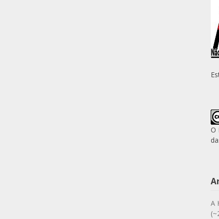
Es
O 
da
A
A 
(~