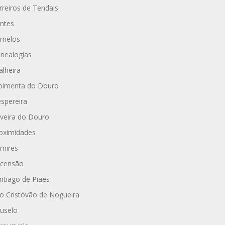
rreiros de Tendais
ntes
rnelos
nealogias
alheira
imenta do Douro
spereira
iveira do Douro
oximidades
mires
censão
ntiago de Piães
o Cristóvão de Nogueira
uselo