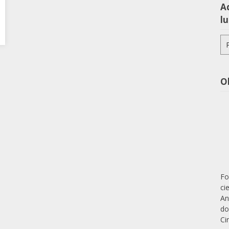
Aq
lu
Pe
po
O
Fo
ci
An
do
Ci