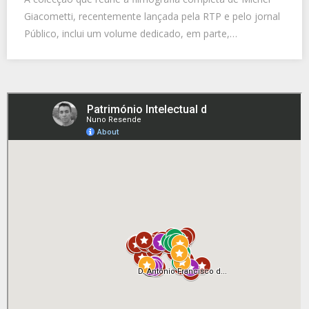
Giacometti, recentemente lançada pela RTP e pelo jornal
Público, inclui um volume dedicado, em parte,…