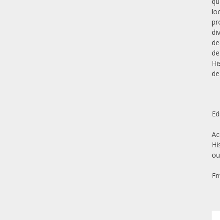
qu
lo
pr
di
de
de
Hi
de
Ed
Ac
Hi
ou
En