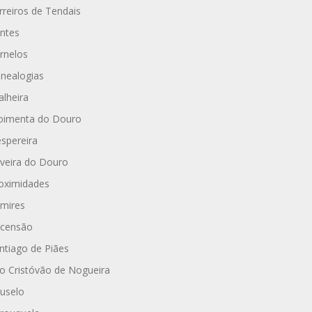
rreiros de Tendais
ntes
rnelos
nealogias
alheira
imenta do Douro
spereira
iveira do Douro
oximidades
mires
censão
ntiago de Piães
o Cristóvão de Nogueira
uselo