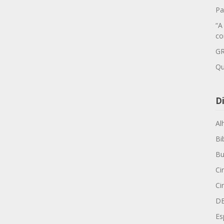
Pa
“A
co
GR
Qu
Di
Al
Bi
Bu
Ci
Ci
D
Es