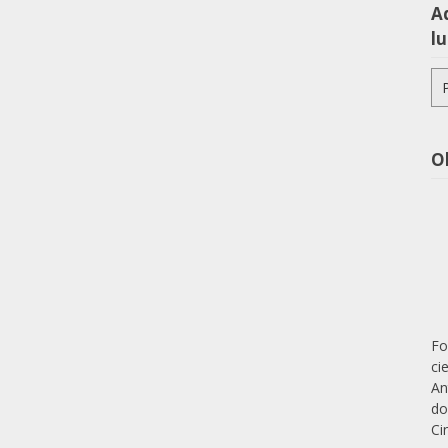
Aq
lu
Pe
po
O
Fo
ci
An
do
Ci