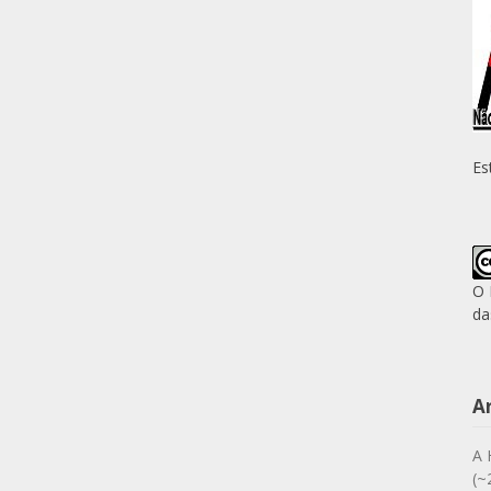
Es
O 
da
A
A 
(~