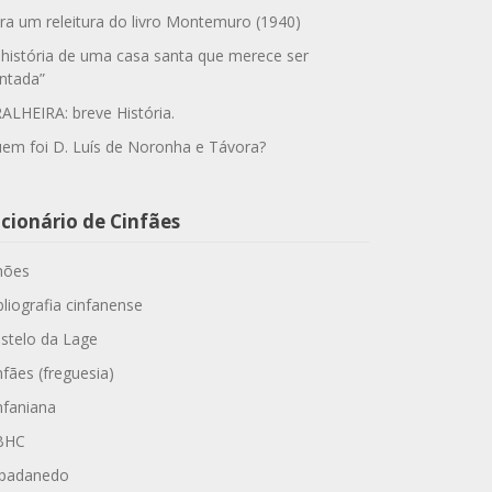
ra um releitura do livro Montemuro (1940)
 história de uma casa santa que merece ser
ntada”
ALHEIRA: breve História.
em foi D. Luís de Noronha e Távora?
cionário de Cinfães
hões
bliografia cinfanense
stelo da Lage
nfães (freguesia)
nfaniana
BHC
padanedo