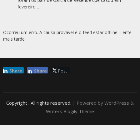
foram os pais de Garcia de Resende que casou em
fevereiro…
Ocorreu um erro. A causa provável é o feed estar offline. Tente
mais tarde.
Share
Share
Post
Copyright
. All rights reserved.
| Powered by
WordPress
&
Writers Blogily Theme