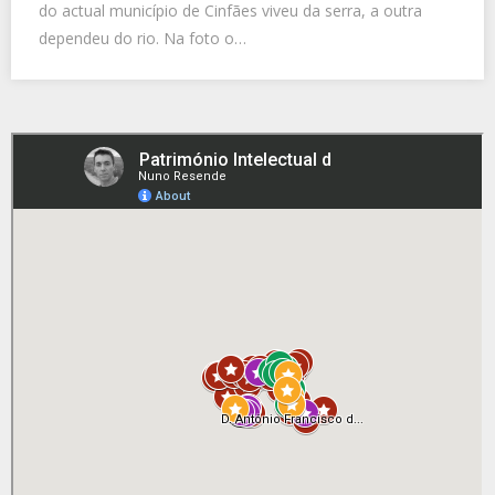
do actual município de Cinfães viveu da serra, a outra
dependeu do rio. Na foto o…