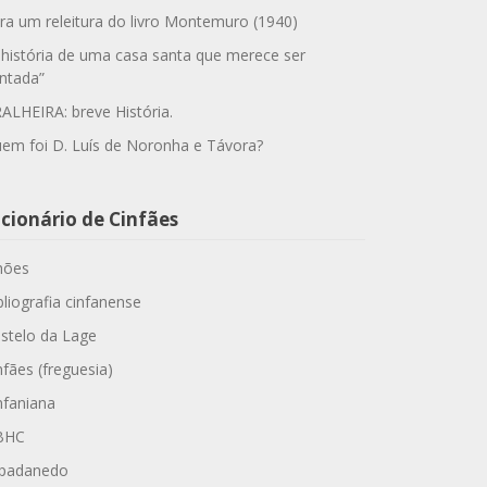
ra um releitura do livro Montemuro (1940)
 história de uma casa santa que merece ser
ntada”
ALHEIRA: breve História.
em foi D. Luís de Noronha e Távora?
cionário de Cinfães
hões
bliografia cinfanense
stelo da Lage
nfães (freguesia)
nfaniana
BHC
padanedo