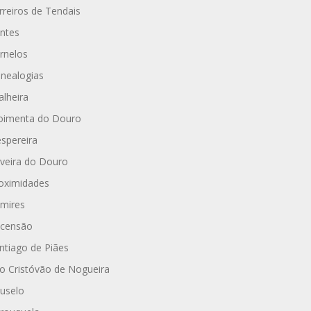
rreiros de Tendais
ntes
rnelos
nealogias
alheira
imenta do Douro
spereira
iveira do Douro
oximidades
mires
censão
ntiago de Piães
o Cristóvão de Nogueira
uselo