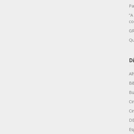
Pa
“A
co
GR
Qu
Di
Al
Bi
Bu
Ci
Ci
D
Es