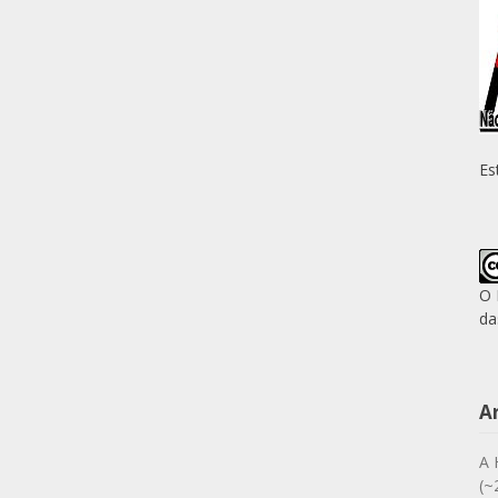
Es
O 
da
A
A 
(~