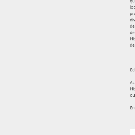
qu
lo
pr
di
de
de
Hi
de
Ed
Ac
Hi
ou
En