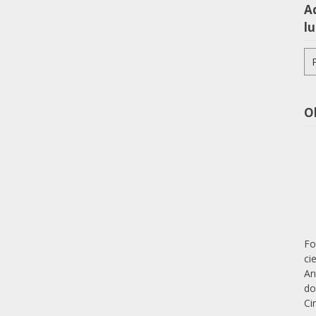
Aq
lu
Pe
po
O
Fo
ci
An
do
Ci