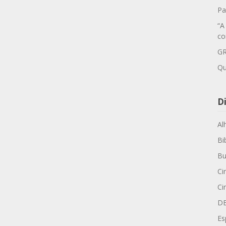
Pa
“A
co
GR
Qu
Di
Al
Bi
Bu
Ci
Ci
D
Es