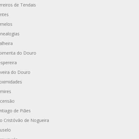
rreiros de Tendais
ntes
rnelos
nealogias
alheira
imenta do Douro
spereira
iveira do Douro
oximidades
mires
censão
ntiago de Piães
o Cristóvão de Nogueira
uselo