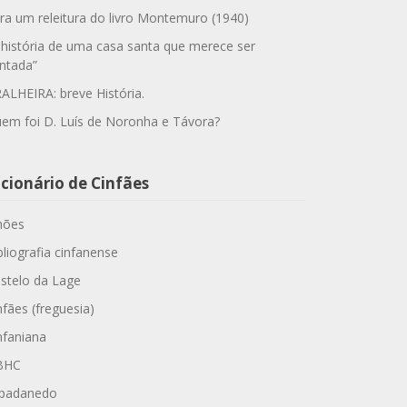
ra um releitura do livro Montemuro (1940)
 história de uma casa santa que merece ser
ntada”
ALHEIRA: breve História.
em foi D. Luís de Noronha e Távora?
cionário de Cinfães
hões
bliografia cinfanense
stelo da Lage
nfães (freguesia)
nfaniana
BHC
padanedo