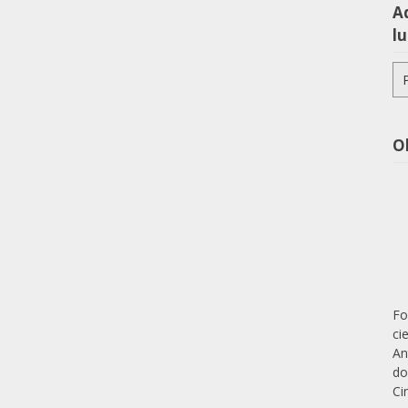
Aq
lu
Pe
po
O
Fo
ci
An
do
Ci