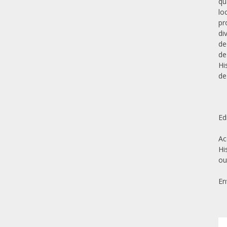
qu
lo
pr
di
de
de
Hi
de
Ed
Ac
Hi
ou
En