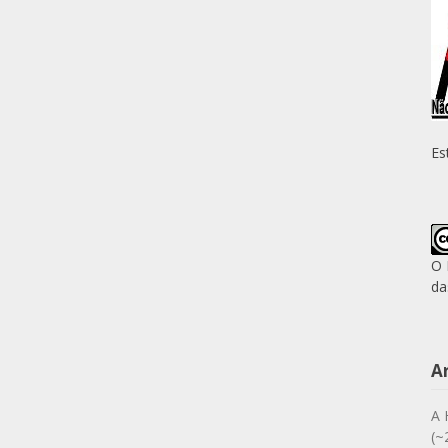
Es
O 
da
A
A 
(~