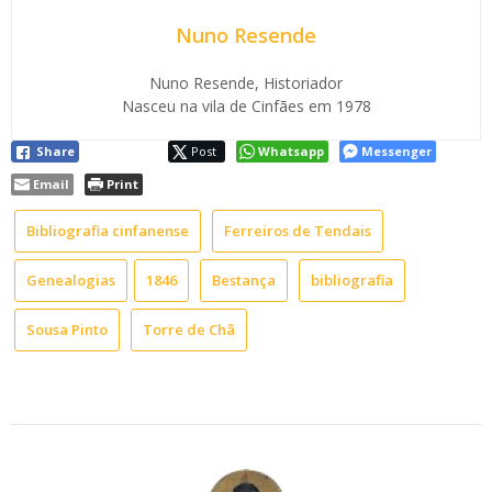
Nuno Resende
Nuno Resende, Historiador
Nasceu na vila de Cinfães em 1978
Share
Post
Whatsapp
Messenger
Email
Print
Bibliografia cinfanense
Ferreiros de Tendais
Genealogias
1846
Bestança
bibliografia
Sousa Pinto
Torre de Chã