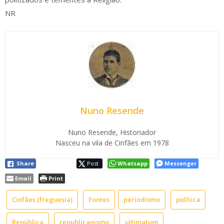
NR
Nuno Resende
Nuno Resende, Historiador
Nasceu na vila de Cinfães em 1978
Share
Post
Whatsapp
Messenger
Email
Print
Cinfães (freguesia)
Fontes
periodismo
política
República
republicanismo
ultimatum