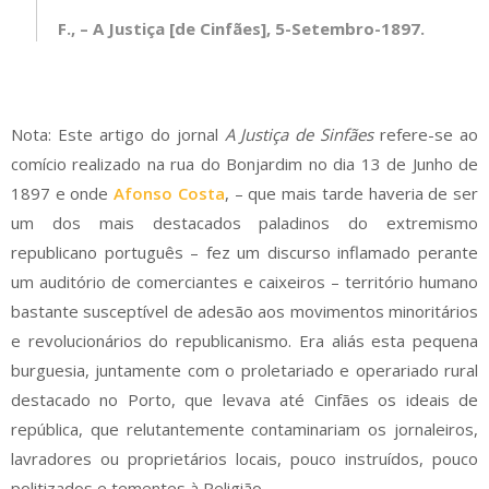
F., –
A Justiça [de Cinfães]
, 5-Setembro-1897.
Nota: Este artigo do jornal
A Justiça de Sinfães
refere-se ao
comício realizado na rua do Bonjardim no dia 13 de Junho de
1897 e onde
Afonso Costa
, – que mais tarde haveria de ser
um dos mais destacados paladinos do extremismo
republicano português – fez um discurso inflamado perante
um auditório de comerciantes e caixeiros – território humano
bastante susceptível de adesão aos movimentos minoritários
e revolucionários do republicanismo. Era aliás esta pequena
burguesia, juntamente com o proletariado e operariado rural
destacado no Porto, que levava até Cinfães os ideais de
república, que relutantemente contaminariam os jornaleiros,
lavradores ou proprietários locais, pouco instruídos, pouco
politizados e tementes à Religião.