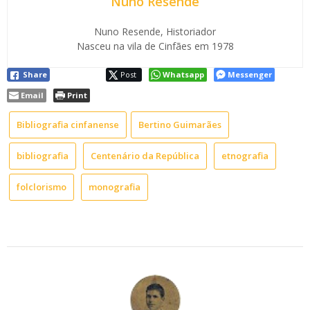
Nuno Resende
Nuno Resende, Historiador
Nasceu na vila de Cinfães em 1978
Share
Post
Whatsapp
Messenger
Email
Print
Bibliografia cinfanense
Bertino Guimarães
bibliografia
Centenário da República
etnografia
folclorismo
monografia