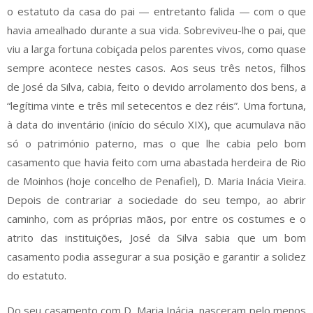
o estatuto da casa do pai — entretanto falida — com o que
havia amealhado durante a sua vida. Sobreviveu-lhe o pai, que
viu a larga fortuna cobiçada pelos parentes vivos, como quase
sempre acontece nestes casos. Aos seus três netos, filhos
de José da Silva, cabia, feito o devido arrolamento dos bens, a
“legítima vinte e três mil setecentos e dez réis”. Uma fortuna,
à data do inventário (início do século XIX), que acumulava não
só o património paterno, mas o que lhe cabia pelo bom
casamento que havia feito com uma abastada herdeira de Rio
de Moinhos (hoje concelho de Penafiel), D. Maria Inácia Vieira.
Depois de contrariar a sociedade do seu tempo, ao abrir
caminho, com as próprias mãos, por entre os costumes e o
atrito das instituições, José da Silva sabia que um bom
casamento podia assegurar a sua posição e garantir a solidez
do estatuto.
Do seu casamento com D. Maria Inácia, nasceram pelo menos