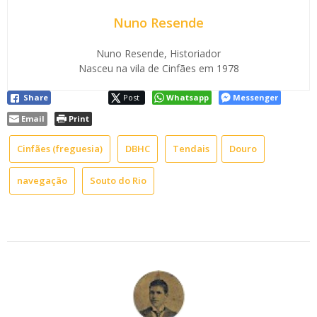
Nuno Resende
Nuno Resende, Historiador
Nasceu na vila de Cinfães em 1978
Share
Post
Whatsapp
Messenger
Email
Print
Cinfães (freguesia)
DBHC
Tendais
Douro
navegação
Souto do Rio