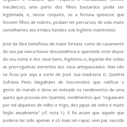
mecânicos), uma parte dos filhos bastardos podia ser
legitimada, e, nesse conjunto, se a fortuna quisesse que
fossem filhos de nobres, podiam ter percursos de vida muito
semelhantes aos irmãos havidos sob legítimo matrimónio.
José da Silva beneficiou de maior fortuna: como do casamento
do seu pai nunca houve descendência e querendo este dispor
do seu nome e dos seus bens, legitimou-o, legando-lhe todas
as prerrogativas inerentes aos seus antepassados. Mas não
se ficou por aqui a sorte de José. Sua madrasta D. Quitéria
Eufrásia Pinto Magalhães de Vasconcelos quis ratificar o
gesto do marido e doou ao enteado os rendimentos de uma
quinta que possuía em Quintela, rendimentos que “regulavam
por mil alqueires de milho e trigo, dez pipas de vinho e muito
feijão anualmente” (cf. nota 1). E foi assim que aquele que
poderia ter sido apenas e só mais um rapaz sem pai, nascido