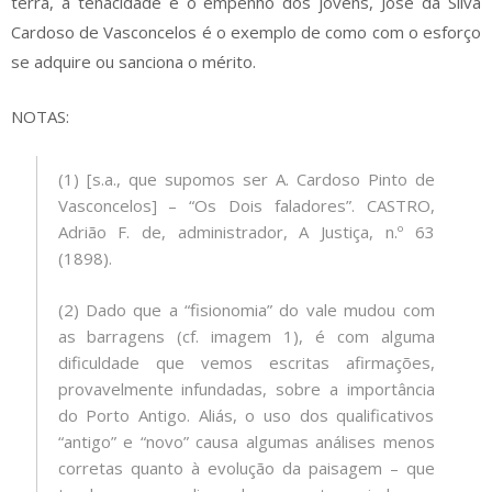
terra, a tenacidade e o empenho dos jovens, José da Silva
Cardoso de Vasconcelos é o exemplo de como com o esforço
se adquire ou sanciona o mérito.
NOTAS:
(1) [s.a., que supomos ser A. Cardoso Pinto de
Vasconcelos] – “Os Dois faladores”. CASTRO,
Adrião F. de, administrador, A Justiça, n.º 63
(1898).
(2) Dado que a “fisionomia” do vale mudou com
as barragens (cf. imagem 1), é com alguma
dificuldade que vemos escritas afirmações,
provavelmente infundadas, sobre a importância
do Porto Antigo. Aliás, o uso dos qualificativos
“antigo” e “novo” causa algumas análises menos
corretas quanto à evolução da paisagem – que