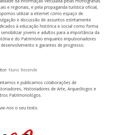
alidade da informação veiculada pelas monografias
cais e regionais, e pela propaganda turística oficial,
opomos utilizar a internet como espaço de
vulgação e discussão de assuntos estritamente
dicados à educação histórica e social como forma
 sensibilizar jovens e adultos para a importância da
stória e do Património enquanto impulsionadores
 desenvolvimento e garantes de progresso.
itor:
Nuno Resende
eitamos e publicamos colaborações de
storiadores, Historiadores de Arte, Arqueólogos e
tros Patrimonológos.
vie-nos o seu texto.