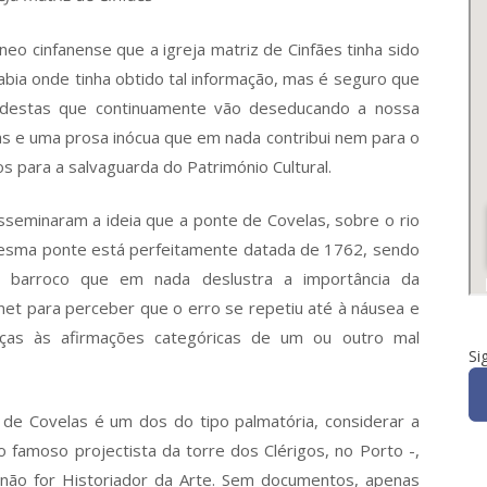
 cinfanense que a igreja matriz de Cinfães tinha sido
abia onde tinha obtido tal informação, mas é seguro que
, destas que continuamente vão deseducando a nossa
as e uma prosa inócua que em nada contribui nem para o
 para a salvaguarda do Património Cultural.
sseminaram a ideia que a ponte de Covelas, sobre o rio
mesma ponte está perfeitamente datada de 1762, sendo
do barroco que em nada deslustra a importância da
rnet para perceber que o erro se repetiu até à náusea e
aças às afirmações categóricas de um ou outro mal
Si
de Covelas é um dos do tipo palmatória, considerar a
o famoso projectista da torre dos Clérigos, no Porto -,
 não for Historiador da Arte. Sem documentos, apenas