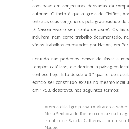
com base em conjecturas derivadas da compa
autorias. O facto é que a igreja de Cinfães, b
entre as suas congéneres pela graciosidade do e
já Nasoni vivia o seu “canto de cisne”. Os hist
incluíram, nem como trabalho documentado, nem
vários trabalhos executados por Nasoni, em Port
Contudo não podemos deixar de frisar a impor
templos católicos, ele dominou a paisagem local
conhece hoje. Isto desde o 3.ª quartel do sécul
edifício ser construído existia no mesmo local
em 1758, descreveu nos seguintes termos:
«tem a dita Igreja coatro Altares a saber
Nosa Senhora do Rosario com a sua Image
e outro de Sancta Catherina com a su
Naue».