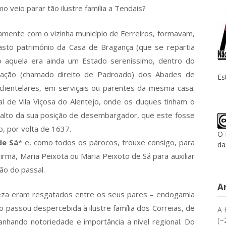
mo veio parar tão ilustre família a Tendais?
amente com o vizinha município de Ferreiros, formavam,
asto património da Casa de Bragança (que se repartia
o aquela era ainda um Estado sereníssimo, dentro do
eação (chamado direito de Padroado) dos Abades de
Es
 clientelares, em serviçais ou parentes da mesma casa.
l de Vila Viçosa do Alentejo, onde os duques tinham o
 do alto da sua posição de desembargador, que este fosse
, por volta de 1637.
O 
de Sá
* e, como todos os párocos, trouxe consigo, para
da
irmã, Maria Peixota ou Maria Peixoto de Sá para auxiliar
ão do passal.
A
za eram resgatados entre os seus pares – endogamia
não passou despercebida à ilustre família dos Correias, de
A 
(~
anhando notoriedade e importância a nível regional. Do