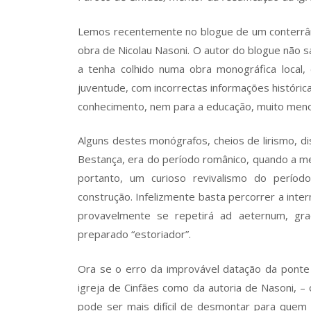
Lemos recentemente no blogue de um conterrâneo
obra de Nicolau Nasoni. O autor do blogue não s
a tenha colhido numa obra monográfica local
juventude, com incorrectas informações históric
conhecimento, nem para a educação, muito menos
Alguns destes monógrafos, cheios de lirismo, di
Bestança, era do período românico, quando a 
portanto, um curioso revivalismo do perío
construção. Infelizmente basta percorrer a inte
provavelmente se repetirá ad aeternum, gr
preparado “estoriador”.
Ora se o erro da improvável datação da ponte 
igreja de Cinfães como da autoria de Nasoni, – 
pode ser mais difícil de desmontar para quem