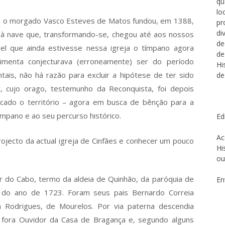
qu
lo
nde o morgado Vasco Esteves de Matos fundou, em 1388,
pr
di
 à nave que, transformando-se, chegou até aos nossos
de
el que ainda estivesse nessa igreja o tímpano agora
de
imenta conjecturava (erroneamente) ser do período
Hi
ais, não há razão para excluir a hipótese de ter sido
de
r, cujo orago, testemunho da Reconquista, foi depois
ficado o território – agora em busca de bênção para a
tímpano e ao seu percurso histórico.
Ed
Ac
ojecto da actual igreja de Cinfães e conhecer um pouco
Hi
ou
r do Cabo, termo da aldeia de Quinhão, da paróquia de
En
as do ano de 1723. Foram seus pais Bernardo Correia
 Rodrigues, de Mourelos. Por via paterna descendia
 fora Ouvidor da Casa de Bragança e, segundo alguns