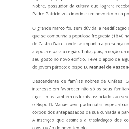
Nobre, possuidor da cultura que lograra recebe
Padre Patrício veio imprimir um novo ritmo na p
O grande marco foi, sem dúvida, a reedificação 
que se compunha a populosa freguesia (1840 habi
de Castro Daire, onde se impunha a presença n
a época e para a região. Tinha, pois, a noção da 
seu gosto no novo edifício. Teve o apoio de alg
do jovem pároco: o bispo
D. Manuel de Vasconc
Descendente de famílias nobres de Cinfães, 
interesse em favorecer não só os seus familiar
fugir – mas também os locais associados ao seu 
o Bispo D. Manuel bem podia nutrir especial cu
corpos dos antepassados da sua cunhada e pare
A inscrição que assinala a trasladação dos c
construção do novo templo: