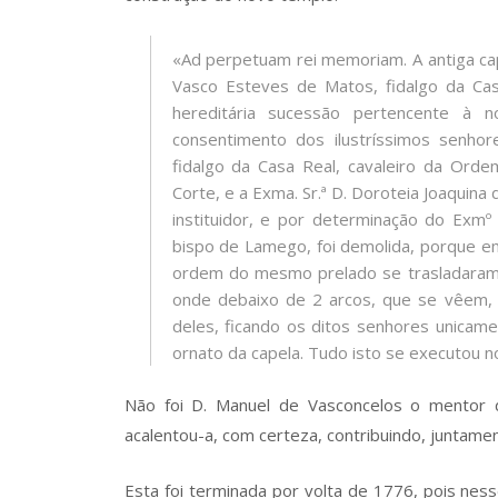
«Ad perpetuam rei memoriam. A antiga cape
Vasco Esteves de Matos, fidalgo da Cas
hereditária sucessão pertencente à 
consentimento dos ilustríssimos senhor
fidalgo da Casa Real, cavaleiro da Ord
Corte, e a Exma. Sr.ª D. Doroteia Joaquin
instituidor, e por determinação do Exmº
bispo de Lamego, foi demolida, porque em
ordem do mesmo prelado se trasladaram 
onde debaixo de 2 arcos, que se vêem,
deles, ficando os ditos senhores unicame
ornato da capela. Tudo isto se executou n
Não foi D. Manuel de Vasconcelos o mentor 
acalentou-a, com certeza, contribuindo, juntament
Esta foi terminada por volta de 1776, pois ness