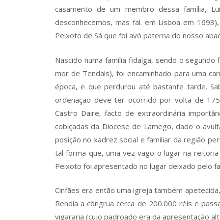
casamento de um membro dessa família, Lu
desconhecemos, mas fal. em Lisboa em 1693), 
Peixoto de Sá que foi avó paterna do nosso abade
Nascido numa família fidalga, sendo o segundo fi
mor de Tendais), foi encaminhado para uma carr
época, e que perdurou até bastante tarde. Sa
ordenação deve ter ocorrido por volta de 1
Castro Daire, facto de extraordinária import
cobiçadas da Diocese de Lamego, dado o avult
posição no xadrez social e familiar da região p
tal forma que, uma vez vago o lugar na reitoria
Peixoto foi apresentado no lugar deixado pelo f
Cinfães era então uma igreja também apetecida,
Rendia a côngrua cerca de 200.000 réis e passa
vigararia (cujo padroado era da apresentação alt