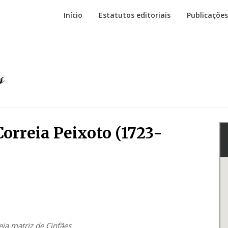
Início
Estatutos editoriais
Publicações
orreia Peixoto (1723-
eja matriz de Cinfães