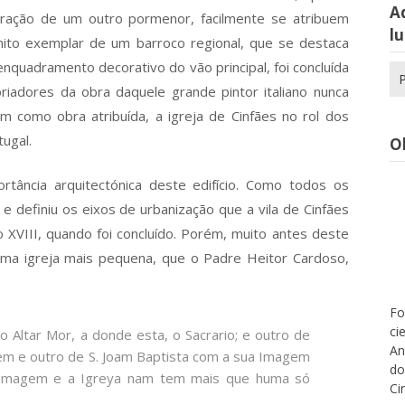
Aq
ração de um outro pormenor, facilmente se atribuem
lu
onito exemplar de um barroco regional, que se destaca
nquadramento decorativo do vão principal, foi concluída
Pe
po
oriadores da obra daquele grande pintor italiano nunca
 como obra atribuída, a igreja de Cinfães no rol dos
ugal.
O
tância arquitectónica deste edifício. Como todos os
 e definiu os eixos de urbanização que a vila de Cinfães
o XVIII, quando foi concluído. Porém, muito antes deste
 uma igreja mais pequena, que o Padre Heitor Cardoso,
Fo
ci
 o Altar Mor, a donde esta, o Sacrario; e outro de
An
m e outro de S. Joam Baptista com a sua Imagem
do
a Imagem e a Igreya nam tem mais que huma só
Ci