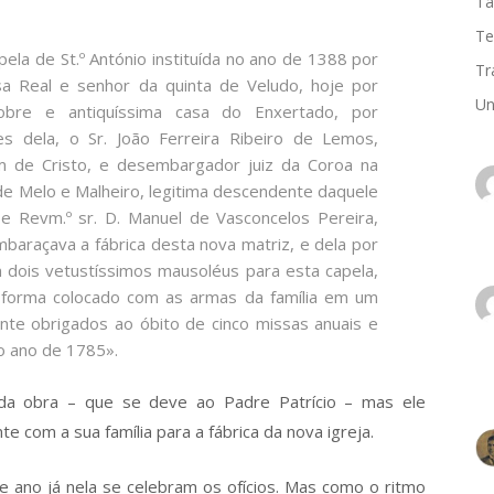
Ta
Te
la de St.º António instituída no ano de 1388 por
Tr
a Real e senhor da quinta de Veludo, hoje por
Un
nobre e antiquíssima casa do Enxertado, por
es dela, o Sr. João Ferreira Ribeiro de Lemos,
em de Cristo, e desembargador juiz da Coroa na
a de Melo e Malheiro, legitima descendente daquele
 e Revm.º sr. D. Manuel de Vasconcelos Pereira,
baraçava a fábrica desta nova matriz, e dela por
dois vetustíssimos mausoléus para esta capela,
 forma colocado com as armas da família em um
nte obrigados ao óbito de cinco missas anuais e
o ano de 1785».
da obra – que se deve ao Padre Patrício – mas ele
e com a sua família para a fábrica da nova igreja.
e ano já nela se celebram os ofícios. Mas como o ritmo