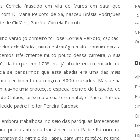
ís Correia (nascido em Vila de Mures em data que
Pa
com D. Maria Peixoto de Sá, nasceu Brásia Rodrigues
“A
 de Cinfães, Patrício Correia Peixoto.
co
GR
lho varão (o primeiro foi José Correia Peixoto, capitão-
Qu
eira eclesiástica, numa estratégia muito comum para a
bemos infelizmente muito pouco dessa carreira. A sua
Di
750, dado que em 1758 era já abade encomendado de
ância se pensarmos que esta abadia era uma das mais
Al
ado rendimento da côngrua: 3000 cruzados. Mas a sua
Bi
ermitia-lhe uma protecção especial dentro do bispado, de
Bu
 de Cinfães, próximo à sua terra natal, o Padre Patrício
alecido padre Heitor Pereira Cardoso.
Ci
Ci
 embora trabalhosa, no seio das paróquias lamecenses.
D
ra, pouco antes da transferência do Padre Patrício, de
Es
ernativa da Mitra e do Papa), para uma rentável reitoria.