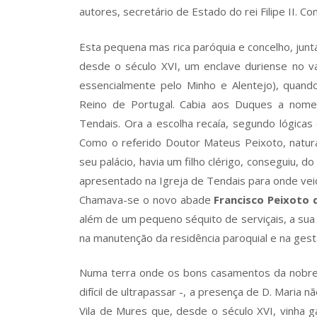
autores, secretário de Estado do rei Filipe II. Co
Esta pequena mas rica paróquia e concelho, junt
desde o século XVI, um enclave duriense no v
essencialmente pelo Minho e Alentejo), quand
Reino de Portugal. Cabia aos Duques a nom
Tendais. Ora a escolha recaía, segundo lógicas
Como o referido Doutor Mateus Peixoto, natura
seu palácio, havia um filho clérigo, conseguiu,
apresentado na Igreja de Tendais para onde veio
Chamava-se o novo abade
Francisco Peixoto 
além de um pequeno séquito de serviçais, a sua 
na manutenção da residência paroquial e na gest
Numa terra onde os bons casamentos da nobre
difícil de ultrapassar -, a presença de D. Maria 
Vila de Mures que, desde o século XVI, vinha g