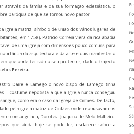
Fe
r através da família e da sua formação eclesiástica, o
obre paróquia de que se tornou novo pastor.
Fo
Fo
da igreja matriz, símbolo de união dos vários lugares de
Ge
tantes, em 1758). Patrício Correia viera da rica abadia
Gr
otável de uma igreja com dimensões pouco comuns para
Mo
importância da arquitectura e da arte e quis manifestar o
Ne
uém que pode ter sido o seu protector, dado o trajecto
elos Pereira
.
Ol
Pr
Castro Daire e Lamego o novo bispo de Lamego tinha
Ra
es – costume nepotista a que a Igreja nunca conseguiu
Re
sangue, como era o caso da Igreja de Cinfães. De facto,
Sa
idado pela igreja matriz de Cinfães onde repousavam os
Sã
nte consanguínea, Doroteia Joaquina de Melo Malheiro.
orpos que ainda hoje se pode ler, esclarece sobre a
So