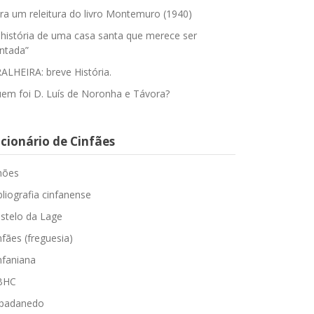
ra um releitura do livro Montemuro (1940)
 história de uma casa santa que merece ser
ntada”
ALHEIRA: breve História.
em foi D. Luís de Noronha e Távora?
cionário de Cinfães
hões
bliografia cinfanense
stelo da Lage
nfães (freguesia)
nfaniana
BHC
padanedo