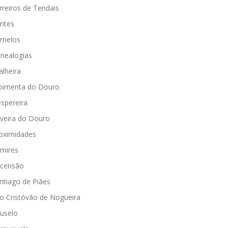
rreiros de Tendais
ntes
rnelos
nealogias
alheira
imenta do Douro
spereira
iveira do Douro
oximidades
mires
censão
ntiago de Piães
o Cristóvão de Nogueira
uselo