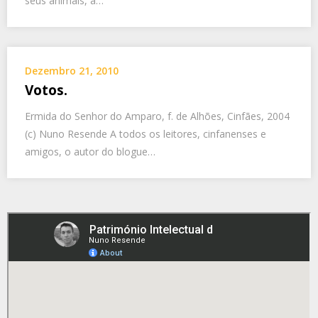
seus animais, a…
Dezembro 21, 2010
Votos.
Ermida do Senhor do Amparo, f. de Alhões, Cinfães, 2004
(c) Nuno Resende A todos os leitores, cinfanenses e
amigos, o autor do blogue…