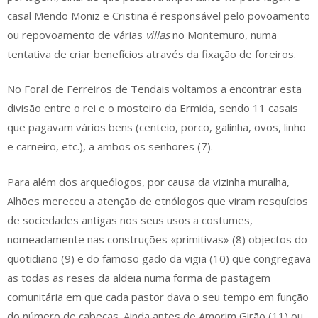
casal Mendo Moniz e Cristina é responsável pelo povoamento
ou repovoamento de várias
villas
no Montemuro, numa
tentativa de criar benefícios através da fixação de foreiros.
No Foral de Ferreiros de Tendais voltamos a encontrar esta
divisão entre o rei e o mosteiro da Ermida, sendo 11 casais
que pagavam vários bens (centeio, porco, galinha, ovos, linho
e carneiro, etc.), a ambos os senhores (7).
Para além dos arqueólogos, por causa da vizinha muralha,
Alhões mereceu a atenção de etnólogos que viram resquícios
de sociedades antigas nos seus usos a costumes,
nomeadamente nas construções «primitivas» (8) objectos do
quotidiano (9) e do famoso gado da vigia (10) que congregava
as todas as reses da aldeia numa forma de pastagem
comunitária em que cada pastor dava o seu tempo em função
do número de cabeças. Ainda antes de Amorim Girão (11) ou