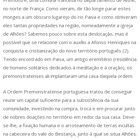
Premontré, uma comuna francesa no departamento de Aisne,
no norte de França. Como vieram, de tão longe parar estes
monges a um obscuro lugarejo do rio Paiva e como obtiveram
eles tantas propriedades na região, nomeadamente a igreja
de Alhões? Sabemos pouco sobre esta deslocação, mas é
possível que se relacione com o auxílio a Afonso Henriques na
conquista e cristianização do novo território português (2).
Tendo encontrado em Paiva, um antigo eremitério (residência
de homens solitários dedicados à meditação e à oração), os
premonstratenses ali implantaram uma casa daquela ordem.
A Ordem Premonstratense portuguesa tratou de conseguir
reunir um capital suficiente para a subsistência da sua
comunidade, investindo na compra, troca e em procurar junto
de nobres doações no território em redor da sua casa. Deve-
se-lhe, a fixação humana e o arroteamento de terras incultas
na cabeceira do vale do Bestança, junto à qual se situa Alhões.