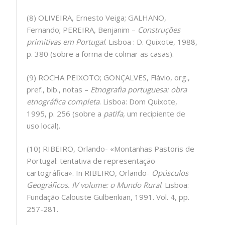
(8) OLIVEIRA, Ernesto Veiga; GALHANO,
Fernando; PEREIRA, Benjanim –
Construções
primitivas em Portugal
. Lisboa : D. Quixote, 1988,
p. 380 (sobre a forma de colmar as casas).
(9) ROCHA PEIXOTO; GONÇALVES, Flávio, org.,
pref., bib., notas –
Etnografia portuguesa: obra
etnográfica completa
. Lisboa: Dom Quixote,
1995, p. 256 (sobre a
patifa
, um recipiente de
uso local).
(10) RIBEIRO, Orlando- «Montanhas Pastoris de
Portugal: tentativa de representação
cartográfica». In RIBEIRO, Orlando-
Opúsculos
Geográficos. IV volume: o Mundo Rural
. Lisboa:
Fundação Calouste Gulbenkian, 1991. Vol. 4, pp.
257-281.