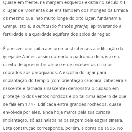
Quase em frente, na margem esquerda existia no século XIII
o lugar de Moimenta que era também dos monges da Ermida
os mesmo que, não muito longe do dito lugar, fundariam a
Granja, isto é,
a quinta
(do francês
granje
), aproveitando a
fertilidade e a qualidade aquífera dos solos da região.
É possível que caiba aos premonstratenses a edificação da
igreja de Alhões, assim obtendo o padroado dela, isto é o
direito de apresentar pároco e de receber os dízimos
cobrados aos paroquianos. A escolha do lugar para
implantação do templo (com orientação canónica, cabeceira a
nascente e fachada a nascente) demonstra o cuidado em
protegê-lo dos ventos nórdicos e do tal clima áspero de que
se fala em 1747. Edificada entre grandes rochedos, quase
envolvida por eles, ainda hoje marca pela sua curiosa
implantação, só assinalada na paisagem pela esguia sineira.
Esta construção corresponde, porém, a obras de 1955. No