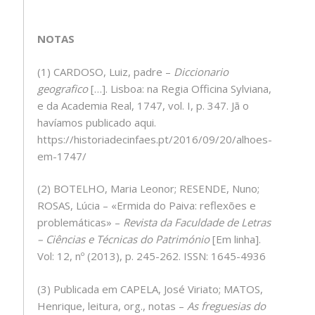
NOTAS
(1) CARDOSO, Luiz, padre –
Diccionario
geografico
[…]. Lisboa: na Regia Officina Sylviana,
e da Academia Real, 1747, vol. I, p. 347. Jã o
havíamos publicado aqui.
https://historiadecinfaes.pt/2016/09/20/alhoes-
em-1747/
(2) BOTELHO, Maria Leonor; RESENDE, Nuno;
ROSAS, Lúcia – «Ermida do Paiva: reflexões e
problemáticas» –
Revista da Faculdade de Letras
– Ciências e Técnicas do Património
[Em linha].
Vol: 12, nº (2013), p. 245-262. ISSN: 1645-4936
(3) Publicada em CAPELA, José Viriato; MATOS,
Henrique, leitura, org., notas –
As freguesias do