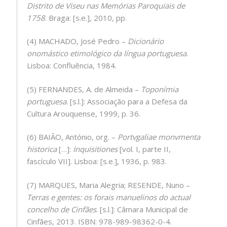
Distrito de Viseu nas Memórias Paroquiais de
1758
. Braga: [s.e.], 2010, pp.
(4) MACHADO, José Pedro –
Dicionário
onomástico etimológico da língua portuguesa
.
Lisboa: Confluência, 1984.
(5) FERNANDES, A. de Almeida –
Toponímia
portuguesa
. [s.l.]: Associação para a Defesa da
Cultura Arouquense, 1999, p. 36.
(6) BAIÃO, António, org. –
Portvgaliae monvmenta
historica
[…]:
Inquisitiones
[vol. I, parte II,
fascículo VII]. Lisboa: [s.e.], 1936, p. 983.
(7) MARQUES, Maria Alegria; RESENDE, Nuno –
Terras e gentes: os forais manuelinos do actual
concelho de Cinfães
. [s.l.]: Câmara Municipal de
Cinfães, 2013. ISBN: 978-989-98362-0-4.