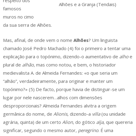
respeito dos
Alhões e a Granja (Tendais)
famosos
muros no cimo
da sua serra de Alhões.
Mas, afinal, de onde vem o nome
Alhões
? Um linguista
chamado José Pedro Machado (4) foi o primeiro a tentar uma
explicação para o topónimo, dizendo-o aumentativo de
alho
e
plural de
alhão
, mas como notou, e bem, o historiador
medievalista A. de Almeida Fernandes: «o que seria um
“alhão”, verdadeiramente, para originar e manter um
topónimo?» (5) De facto, porque havia de distinguir-se um
lugar por nele nascerem…alhos com dimensões
desproporcionais? Almeida Fernandes alvitra a origem
germânica do nome, de
Alionis
, dizendo-a
villa
(ou unidade
agrária, quinta) de um certo
Alion
, do gótico
alja
, que quereria
significar, segundo o mesmo autor,
peregrino
. É uma