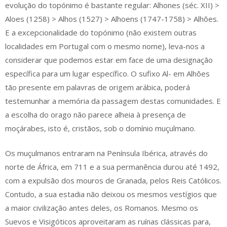
evolução do topónimo é bastante regular: Alhones (séc. XII) >
Aloes (1258) > Alhos (1527) > Alhoens (1747-1758) > Alhões.
E a excepcionalidade do topónimo (não existem outras
localidades em Portugal com o mesmo nome), leva-nos a
considerar que podemos estar em face de uma designação
específica para um lugar específico. O sufixo Al- em Alhões
tão presente em palavras de origem arábica, poderá
testemunhar a memória da passagem destas comunidades. E
a escolha do orago não parece alheia à presença de
moçárabes, isto é, cristãos, sob o domínio muçulmano.
Os muçulmanos entraram na Península Ibérica, através do
norte de África, em 711 e a sua permanência durou até 1492,
com a expulsão dos mouros de Granada, pelos Reis Católicos.
Contudo, a sua estadia não deixou os mesmos vestígios que
a maior civilização antes deles, os Romanos. Mesmo os
Suevos e Visigóticos aproveitaram as ruínas clássicas para,