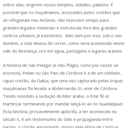
sobre elas, erigirem novos templos, cidades, palácios. É
possível que os muçulmanos, acossados pelos cristãos que
se refugiaram nas Astúrias, não tivessem tempo para
grandes legados materiais e estruturais fora dos grandes
centros urbanos já existentes. Mas nem por isso, sob o seu
domínio, a vida deixou de correr, como teria acontecido neste
vale do Bestança, rico em água, pastagens e lugares aráveis.
A história de São Pelágio (e não
Plágio
, como por vezes se
escreve), Pelaio ou São Paio de Córdova é a de um soldado,
rapaz cristão, da Galiza, que uma vez capturado pelas tropas
muçulmanas foi levado a Abderramão III, emir de Córdova.
Tendo resistido à sedução do líder árabe, o Emir fê-lo
martirizar terminando por mandar lançá-lo ao rio Guadalquivir.
Esta história, provavelmente apócrifa, a ter acontecido no
século X, é um testemunho do ódio e propaganda entre
partes: o cristão aprisionado, morto pela glória de Cristo e,