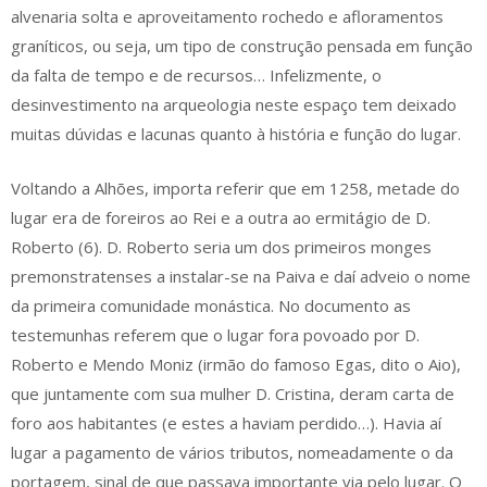
alvenaria solta e aproveitamento rochedo e afloramentos
graníticos, ou seja, um tipo de construção pensada em função
da falta de tempo e de recursos… Infelizmente, o
desinvestimento na arqueologia neste espaço tem deixado
muitas dúvidas e lacunas quanto à história e função do lugar.
Voltando a Alhões, importa referir que em 1258, metade do
lugar era de foreiros ao Rei e a outra ao ermitágio de D.
Roberto (6). D. Roberto seria um dos primeiros monges
premonstratenses a instalar-se na Paiva e daí adveio o nome
da primeira comunidade monástica. No documento as
testemunhas referem que o lugar fora povoado por D.
Roberto e Mendo Moniz (irmão do famoso Egas, dito o Aio),
que juntamente com sua mulher D. Cristina, deram carta de
foro aos habitantes (e estes a haviam perdido…). Havia aí
lugar a pagamento de vários tributos, nomeadamente o da
portagem, sinal de que passava importante via pelo lugar. O