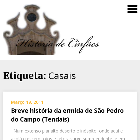
Casais
Etiqueta:
Março 19, 2011
Breve história da ermida de São Pedro
do Campo (Tendais)
Num extenso planalto deserto e inóspito, onde aqui e
acolá crescem tojos e fetos, surge surpreendente, e em