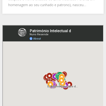
homenagem ao seu cunhado e patrono), nasceu…