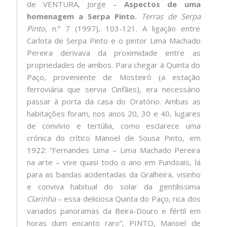
de VENTURA, Jorge –
Aspectos de uma
homenagem a Serpa Pinto.
Terras de Serpa
Pinto
, n.º 7 (1997), 103-121. A ligação entre
Carlota de Serpa Pinto e o pintor Lima Machado
Pereira derivava da proximidade entre as
propriedades de ambos. Para chegar à Quinta do
Paço, proveniente de Mosteirô (a estação
ferroviária que servia Cinfães), era necessário
passar à porta da casa do Oratório. Ambas as
habitações foram, nos anos 20, 30 e 40, lugares
de convívio e tertúlia, como esclarece uma
crónica do crítico Manoel de Sousa Pinto, em
1922: “Fernandes Lima – Lima Machado Pereira
na arte – vive quasi todo o ano em Fundoais, lá
para as bandas acidentadas da Gralheira, visinho
e conviva habitual do solar da gentilissima
Clarinha
– essa deliciosa Quinta do Paço, rica dos
variados panoramas da Beira-Douro e fértil em
horas dum encanto raro”, PINTO, Manoel de