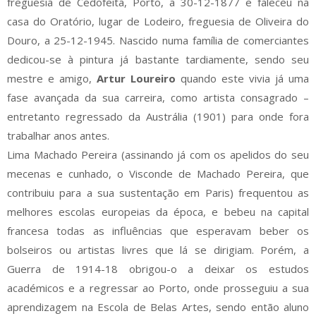
freguesia de Cedofeita, Porto, a 30-12-1877 e faleceu na
casa do Oratório, lugar de Lodeiro, freguesia de Oliveira do
Douro, a 25-12-1945. Nascido numa família de comerciantes
dedicou-se à pintura já bastante tardiamente, sendo seu
mestre e amigo,
Artur Loureiro
quando este vivia já uma
fase avançada da sua carreira, como artista consagrado –
entretanto regressado da Austrália (1901) para onde fora
trabalhar anos antes.
Lima Machado Pereira (assinando já com os apelidos do seu
mecenas e cunhado, o Visconde de Machado Pereira, que
contribuiu para a sua sustentação em Paris) frequentou as
melhores escolas europeias da época, e bebeu na capital
francesa todas as influências que esperavam beber os
bolseiros ou artistas livres que lá se dirigiam. Porém, a
Guerra de 1914-18 obrigou-o a deixar os estudos
académicos e a regressar ao Porto, onde prosseguiu a sua
aprendizagem na Escola de Belas Artes, sendo então aluno