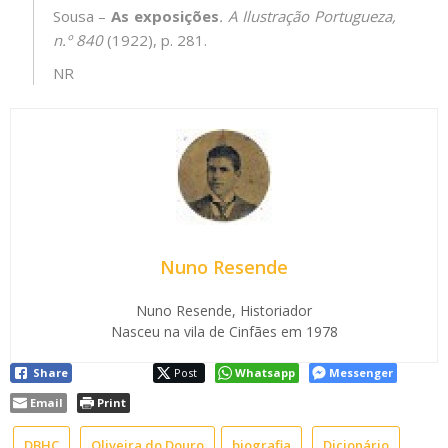
Sousa –
As exposições
.
A Ilustração Portugueza
,
n.º 840
(1922), p. 281.
NR
Nuno Resende
Nuno Resende, Historiador
Nasceu na vila de Cinfães em 1978
Share
Post
Whatsapp
Messenger
Email
Print
DBHC
Oliveira do Douro
biografia
Dicionário