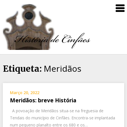
Meridãos
Etiqueta:
Março 20, 2022
Meridãos: breve História
A povoação de Meridãos situa-se na freguesia de
Tendais do município de Cinfães. Encontra-se implantada
num pequeno planalto entre os 680 e os…