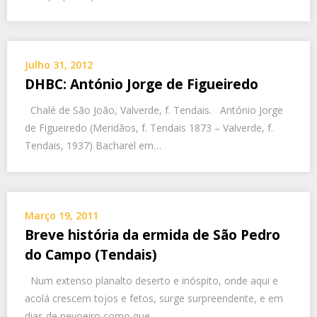
Julho 31, 2012
DHBC: António Jorge de Figueiredo
Chalé de São João, Valverde, f. Tendais. António Jorge
de Figueiredo (Meridãos, f. Tendais 1873 – Valverde, f.
Tendais, 1937) Bacharel em…
Março 19, 2011
Breve história da ermida de São Pedro
do Campo (Tendais)
Num extenso planalto deserto e inóspito, onde aqui e
acolá crescem tojos e fetos, surge surpreendente, e em
dias de nevoeiro como que…