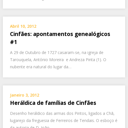
Abril 10, 2012
Cinfães: apontamentos genealógicos
#1
A 29 de Outubro de 1727 casaram-se, na igreja de
Tarouquela, António Moreira e Andreza Pinta (1). O
nubente era natural do lugar da…
Janeiro 3, 2012
Heráldica de famílias de Cinfães
Desenho heráldico das armas dos Pintos, ligados a Chã,
lugarejo da freguesia de Ferreiros de Tendais. O esboço é
da autoria de D. João…