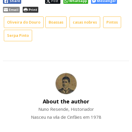
Share
Post
Whatsapp
Messenger
Email
Print
Oliveira do Douro
Boassas
casas nobres
Pintos
Serpa Pinto
About the author
Nuno Resende, Historiador
Nasceu na vila de Cinfães em 1978