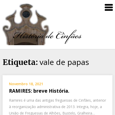
vale de papas
Etiqueta:
Novembro 18, 2021
RAMIRES: breve História.
Ramires é uma das antigas freguesias de Cinfães, anterior
à reorganização administrativa de 2013. Integra, hoje, a
União de Freguesias de Alhões, Bustelo, Gralheira…