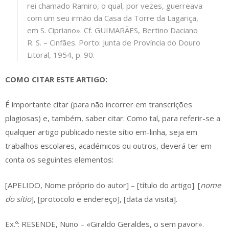
rei chamado Ramiro, o qual, por vezes, guerreava
com um seu irmão da Casa da Torre da Lagariça,
em S. Cipriano». Cf. GUIMARÃES, Bertino Daciano
R. S. – Cinfães. Porto: Junta de Província do Douro
Litoral, 1954, p. 90.
COMO CITAR ESTE ARTIGO:
É importante citar (para não incorrer em transcrições
plagiosas) e, também, saber citar. Como tal, para referir-se a
qualquer artigo publicado neste sítio em-linha, seja em
trabalhos escolares, académicos ou outros, deverá ter em
conta os seguintes elementos:
[APELIDO, Nome próprio do autor] – [título do artigo]. [
nome
do sítio
], [protocolo e endereço], [data da visita].
Ex.º: RESENDE, Nuno – «Giraldo Geraldes, o sem pavor».