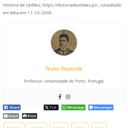
História de Cinfães, https://historiadecinfaes.pt/, consultado
em linha em 17-10-2009.
Nuno Resende
Professor. Universidade do Porto. Portugal.
Share
Post
Whatsapp
Messenger
Email
Print
Ramires
cabrum
capela
igreja
paço