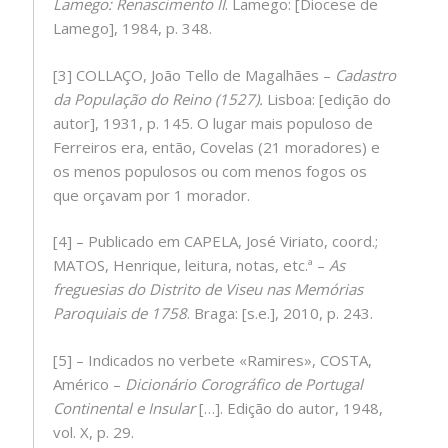
Lamego: Renascimento II
. Lamego: [Diocese de
Lamego], 1984, p. 348.
[3] COLLAÇO, João Tello de Magalhães –
Cadastro
da População do Reino (1527).
Lisboa: [edição do
autor], 1931, p. 145. O lugar mais populoso de
Ferreiros era, então, Covelas (21 moradores) e
os menos populosos ou com menos fogos os
que orçavam por 1 morador.
[4] – Publicado em CAPELA, José Viriato, coord.;
MATOS, Henrique, leitura, notas, etc.ª –
As
freguesias do Distrito de Viseu nas Memórias
Paroquiais de 1758
. Braga: [s.e.], 2010, p. 243.
[5] – Indicados no verbete «Ramires», COSTA,
Américo –
Dicionário Corográfico de Portugal
Continental e Insular
[…]. Edição do autor, 1948,
vol. X, p. 29.