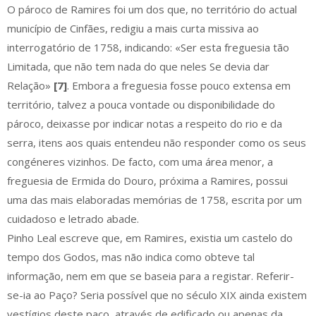
O pároco de Ramires foi um dos que, no território do actual
município de Cinfães, redigiu a mais curta missiva ao
interrogatório de 1758, indicando: «Ser esta freguesia tão
Limitada, que não tem nada do que neles Se devia dar
Relação»
[7]
. Embora a freguesia fosse pouco extensa em
território, talvez a pouca vontade ou disponibilidade do
pároco, deixasse por indicar notas a respeito do rio e da
serra, itens aos quais entendeu não responder como os seus
congéneres vizinhos. De facto, com uma área menor, a
freguesia de Ermida do Douro, próxima a Ramires, possui
uma das mais elaboradas memórias de 1758, escrita por um
cuidadoso e letrado abade.
Pinho Leal escreve que, em Ramires, existia um castelo do
tempo dos Godos, mas não indica como obteve tal
informação, nem em que se baseia para a registar. Referir-
se-ia ao Paço? Seria possível que no século XIX ainda existem
vestígios deste paço, através de edificado ou apenas da