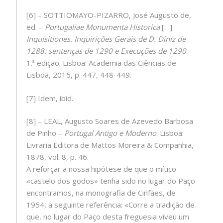
[6] – SOTTIOMAYO-PIZARRO, José Augusto de,
ed. –
Portugaliae Monumenta Historica
[…]
Inquisitiones. Inquirições Gerais de D. Diniz de
1288: sentenças de 1290 e Execuções de 1290
.
1.ª edição. Lisboa: Academia das Ciências de
Lisboa, 2015, p. 447, 448-449.
[7] Idem, ibid.
[8] – LEAL, Augusto Soares de Azevedo Barbosa
de Pinho –
Portugal Antigo e Moderno
. Lisboa:
Livraria Editora de Mattos Moreira & Companhia,
1878, vol. 8, p. 46.
A reforçar a nossa hipótese de que o mítico
«castelo dos godos» tenha sido no lugar do Paço
encontramos, na monografia de Cinfães, de
1954, a seguinte referência: «Corre a tradição de
que, no lugar do Paço desta freguesia viveu um