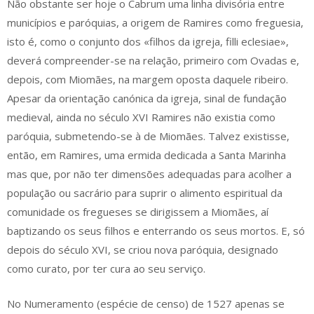
Não obstante ser hoje o Cabrum uma linha divisória entre
municípios e paróquias, a origem de Ramires como freguesia,
isto é, como o conjunto dos «filhos da igreja, filli eclesiae»,
deverá compreender-se na relação, primeiro com Ovadas e,
depois, com Miomães, na margem oposta daquele ribeiro.
Apesar da orientação canónica da igreja, sinal de fundação
medieval, ainda no século XVI Ramires não existia como
paróquia, submetendo-se à de Miomães. Talvez existisse,
então, em Ramires, uma ermida dedicada a Santa Marinha
mas que, por não ter dimensões adequadas para acolher a
população ou sacrário para suprir o alimento espiritual da
comunidade os fregueses se dirigissem a Miomães, aí
baptizando os seus filhos e enterrando os seus mortos. E, só
depois do século XVI, se criou nova paróquia, designado
como curato, por ter cura ao seu serviço.
No Numeramento (espécie de censo) de 1527 apenas se