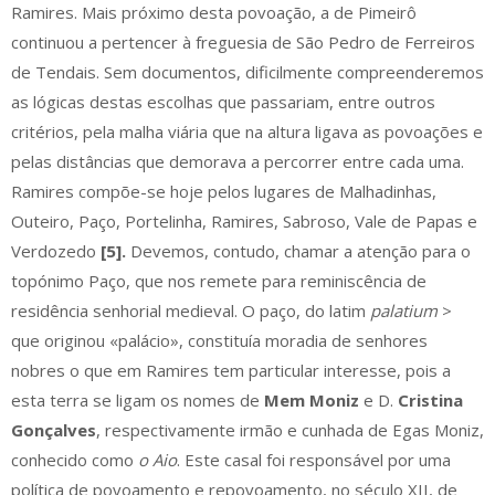
Ramires. Mais próximo desta povoação, a de Pimeirô
continuou a pertencer à freguesia de São Pedro de Ferreiros
de Tendais. Sem documentos, dificilmente compreenderemos
as lógicas destas escolhas que passariam, entre outros
critérios, pela malha viária que na altura ligava as povoações e
pelas distâncias que demorava a percorrer entre cada uma.
Ramires compõe-se hoje pelos lugares de Malhadinhas,
Outeiro, Paço, Portelinha, Ramires, Sabroso, Vale de Papas e
Verdozedo
[5].
Devemos, contudo, chamar a atenção para o
topónimo Paço, que nos remete para reminiscência de
residência senhorial medieval. O paço, do latim
palatium
>
que originou «palácio», constituía moradia de senhores
nobres o que em Ramires tem particular interesse, pois a
esta terra se ligam os nomes de
Mem Moniz
e D.
Cristina
Gonçalves
, respectivamente irmão e cunhada de Egas Moniz,
conhecido como
o Aio
. Este casal foi responsável por uma
política de povoamento e repovoamento, no século XII, de