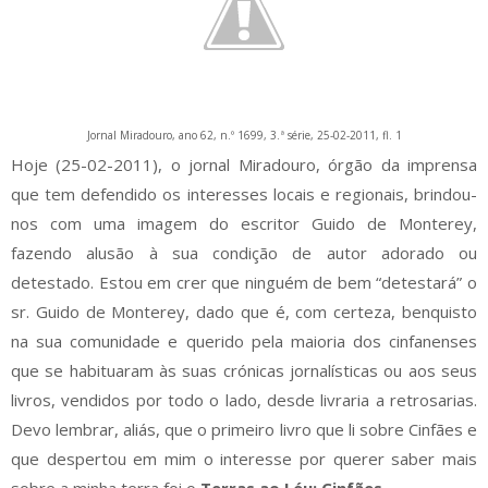
Jornal Miradouro, ano 62, n.º 1699, 3.ª série, 25-02-2011, fl. 1
Hoje (25-02-2011), o jornal Miradouro, órgão da imprensa
que tem defendido os interesses locais e regionais, brindou-
nos com uma imagem do escritor Guido de Monterey,
fazendo alusão à sua condição de autor adorado ou
detestado. Estou em crer que ninguém de bem “detestará” o
sr. Guido de Monterey, dado que é, com certeza, benquisto
na sua comunidade e querido pela maioria dos cinfanenses
que se habituaram às suas crónicas jornalísticas ou aos seus
livros, vendidos por todo o lado, desde livraria a retrosarias.
Devo lembrar, aliás, que o primeiro livro que li sobre Cinfães e
que despertou em mim o interesse por querer saber mais
sobre a minha terra foi o
Terras ao Léu: Cinfães.