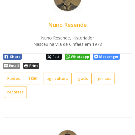
Nuno Resende
Nuno Resende, Historiador
Nasceu na vila de Cinfães em 1978
Share
Post
Whatsapp
Messenger
Email
Print
Fontes
1863
agricultura
gado
jornais
recortes