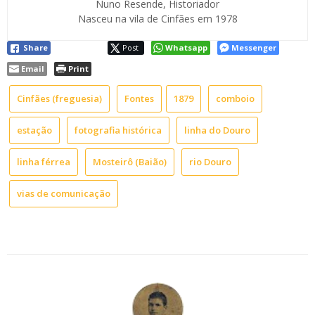
Nuno Resende, Historiador
Nasceu na vila de Cinfães em 1978
Share
Post
Whatsapp
Messenger
Email
Print
Cinfães (freguesia)
Fontes
1879
comboio
estação
fotografia histórica
linha do Douro
linha férrea
Mosteirô (Baião)
rio Douro
vias de comunicação