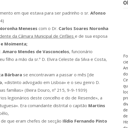
O
amento em que estava para ser padrinho o sr.
Afonso
 4)
 Noronha Meneses
com o Dr.
Carlos Soares Noronha
dente da Câmara Municipal de Cinfães
e de sua esposa
s e Moimenta;
r.
Amaro Mendes de Vasconcelos
, funcionário
Fo
 filho a mão da sr.ª D. Elvira Celeste da Silva e Costa,
ci
An
do
ta Bárbara
se encontravam a passar o mês [de
Ci
o
, «distinto advogado em Lisboa» e o seu genro D.
qu
s famílias» (Beira Douro, nº 215, 9-9-1939)
lo
ios legionários deste concelho e do de Resende», a
pr
di
tuguesa». Era comandante distrital o capitão
Martins
de
bêlo,
de
, de que eram chefes de secção
Ilídio Fernando Pinto
Hi
de