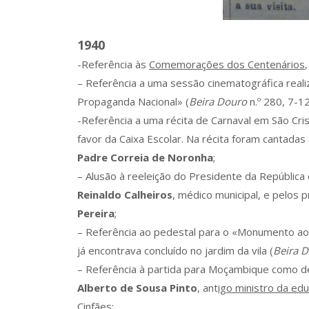
1940
-Referência às
Comemorações dos Centenários
– Referência a uma sessão cinematográfica rea
Propaganda Nacional» (
Beira Douro
n.º 280, 7-12
-Referência a uma récita de Carnaval em São Cri
favor da Caixa Escolar. Na récita foram cantadas
Padre Correia de Noronha
;
– Alusão à reeleição do Presidente da República 
Reinaldo Calheiros
, médico municipal, e pelos
Pereira
;
– Referência ao pedestal para o «Monumento ao 
já encontrava concluído no jardim da vila (
Beira 
– Referência à partida para Moçambique como 
Alberto de Sousa Pinto
, ant
igo ministro da ed
Cinfães
;