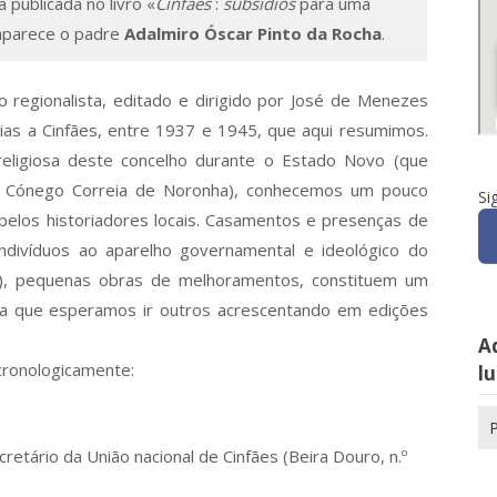
 publicada no livro «
Cinfães
:
subsídios
para uma
aparece o padre
Adalmiro Óscar Pinto da Rocha
.
 regionalista, editado e dirigido por José de Menezes
as a Cinfães, entre 1937 e 1945, que aqui resumimos.
 religiosa deste concelho durante o Estado Novo (que
o Cónego Correia de Noronha), conhecemos um pouco
Si
elos historiadores locais. Casamentos e presenças de
 indivíduos ao aparelho governamental e ideológico do
), pequenas obras de melhoramentos, constituem um
l a que esperamos ir outros acrescentando em edições
Aq
cronologicamente:
lu
Pe
po
ecretário da União nacional de Cinfães (Beira Douro, n.º