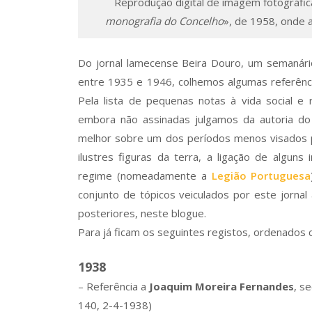
Reprodução digital de imagem fotográfica
monografia do Concelho
», de 1958, onde 
Do jornal lamecense Beira Douro, um semanário
entre 1935 e 1946, colhemos algumas referênci
Pela lista de pequenas notas à vida social e
embora não assinadas julgamos da autoria d
melhor sobre um dos períodos menos visados p
ilustres figuras da terra, a ligação de alguns
regime (nomeadamente a
Legião Portuguesa
conjunto de tópicos veiculados por este jorna
posteriores, neste blogue.
Para já ficam os seguintes registos, ordenados 
1938
– Referência a
Joaquim Moreira Fernandes
, s
140, 2-4-1938)