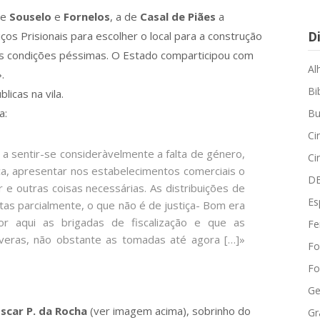
re
Souselo
e
Fornelos
, a de
Casal de Piães
a
s Prisionais para escolher o local para a construção
Di
as condições péssimas. O Estado comparticipou com
Al
.
Bi
licas na vila.
a:
Bu
Ci
s a sentir-se consideràvelmente a falta de género,
Ci
a, apresentar nos estabelecimentos comerciais o
D
 e outras coisas necessárias. As distribuições de
Es
as parcialmente, o que não é de justiça- Bom era
aqui as brigadas de fiscalização e que as
Fe
eras, não obstante as tomadas até agora […]»
Fo
Fo
Ge
scar P. da Rocha
(ver imagem acima), sobrinho do
Gr