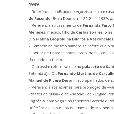
1939
– Referência ao «Bruxo de Açoreira» e a um cas
de Resende
(Beira Douro, n.º 182 21-1-1939, p.
– Referência ao casamento de
Fernanda Pinto
Meneses
, médico, filho de
Carlos Soares
,
presi
D.
Serafina Leopoldina Duarte e Vasconcelo
– Também no mesmo número se refere que o s
superior de Finanças aposentado, pediu para o seu
da cidade do Porto.
– Outrossim refere-se que no
palacete de San
Setembro] o Dr.
Fernando Martins de Carvalh
Manuel de Rivera Durán
, «acompanhados de sua
– Referência aos exames para promoção de «vár
«chefes de quina» e de «secção» da »Legião Por
Engrácia
, com vogais os tenentes Lacerda e Re
Referência aos núcleos de Piães e de Moimenta