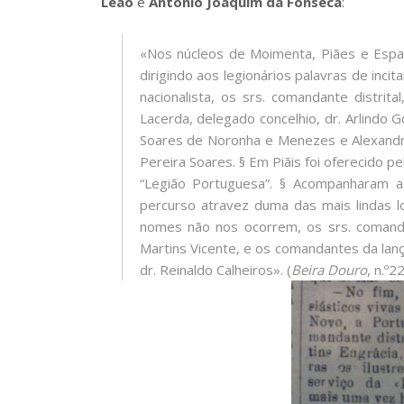
Leão
e
António Joaquim da Fonseca
:
«Nos núcleos de Moimenta, Piães e Espa
dirigindo aos legionários palavras de inc
nacionalista, os srs. comandante distrita
Lacerda, delegado concelhio, dr. Arlindo 
Soares de Noronha e Menezes e Alexandre
Pereira Soares. § Em Piãis foi oferecido 
“Legião Portuguesa”. § Acompanharam as 
percurso atravez duma das mais lindas l
nomes não nos ocorrem, os srs. comanda
Martins Vicente, e os comandantes da lanç
dr. Reinaldo Calheiros». (
Beira Douro
, n.º2