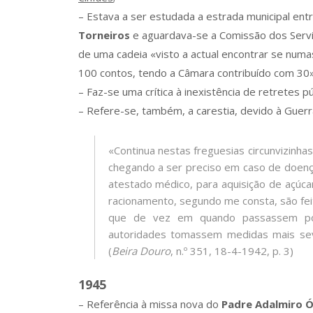
– Estava a ser estudada a estrada municipal ent
Torneiros
e aguardava-se a Comissão dos Serviço
de uma cadeia «visto a actual encontrar se num
100 contos, tendo a Câmara contribuído com 30»
– Faz-se uma crítica à inexistência de retretes púb
– Refere-se, também, a carestia, devido à Guerr
«Continua nestas freguesias circunvizinha
chegando a ser preciso em caso de doenç
atestado médico, para aquisição de açúcar
racionamento, segundo me consta, são feit
que de vez em quando passassem por 
autoridades tomassem medidas mais sev
(
Beira Douro
, n.º 351, 18-4-1942, p. 3)
1945
– Referência à missa nova do
Padre Adalmiro Ó