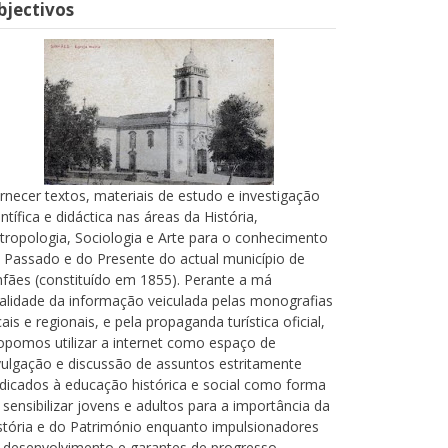
bjectivos
rnecer textos, materiais de estudo e investigação
entífica e didáctica nas áreas da História,
tropologia, Sociologia e Arte para o conhecimento
 Passado e do Presente do actual município de
nfães (constituído em 1855). Perante a má
alidade da informação veiculada pelas monografias
cais e regionais, e pela propaganda turística oficial,
opomos utilizar a internet como espaço de
vulgação e discussão de assuntos estritamente
dicados à educação histórica e social como forma
 sensibilizar jovens e adultos para a importância da
stória e do Património enquanto impulsionadores
 desenvolvimento e garantes de progresso.