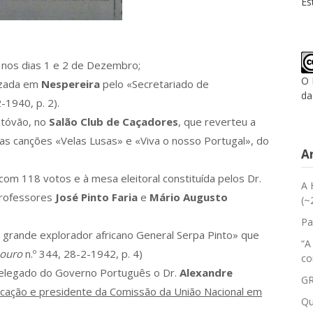
Es
, nos dias 1 e 2 de Dezembro;
O 
lizada em
Nespereira
pelo «Secretariado de
da
-1940, p. 2).
stóvão, no
Salão Club de Caçadores
, que reverteu a
 as canções «Velas Lusas» e «Viva o nosso Portugal», do
A
com 118 votos e à mesa eleitoral constituída pelos Dr.
A 
 professores
José Pinto Faria
e
Mário Augusto
(~
Pa
grande explorador africano General Serpa Pinto» que
“A
Douro
n.º 344, 28-2-1942, p. 4)
co
delegado do Governo Português o Dr.
Alexandre
GR
ucação e presidente da Comissão da União Nacional em
Qu