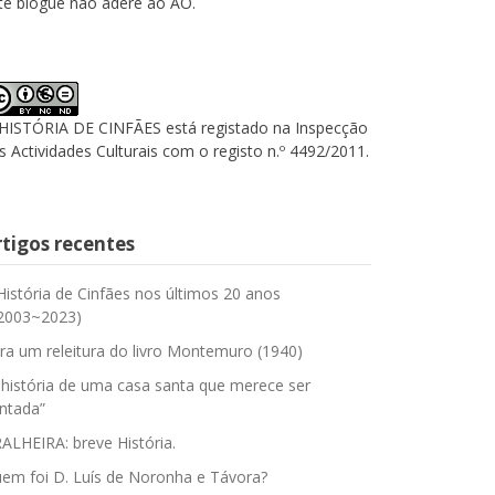
te blogue não adere ao AO.
HISTÓRIA DE CINFÃES está registado na Inspecção
s Actividades Culturais com o registo n.º 4492/2011.
rtigos recentes
História de Cinfães nos últimos 20 anos
2003~2023)
ra um releitura do livro Montemuro (1940)
 história de uma casa santa que merece ser
ntada”
ALHEIRA: breve História.
em foi D. Luís de Noronha e Távora?