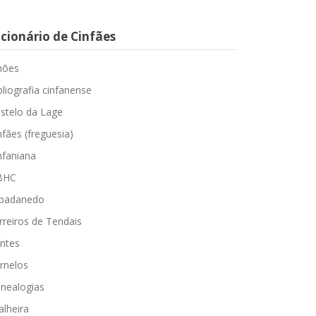
cionário de Cinfães
hões
bliografia cinfanense
stelo da Lage
nfães (freguesia)
nfaniana
BHC
padanedo
rreiros de Tendais
ntes
rnelos
nealogias
alheira