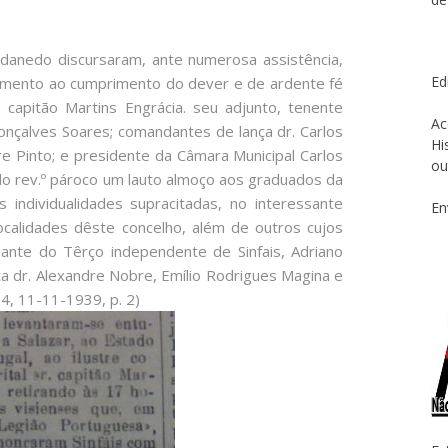
danedo discursaram, ante numerosa assistência,
Ed
itamento ao cumprimento do dever e de ardente fé
l, capitão Martins Engrácia. seu adjunto, tenente
Ac
Gonçalves Soares; comandantes de lança dr. Carlos
Hi
 Pinto; e presidente da Câmara Municipal Carlos
ou
pelo rev.º pároco um lauto almoço aos graduados da
individualidades supracitadas, no interessante
En
ocalidades dêste concelho, além de outros cujos
nte do Têrço independente de Sinfais, Adriano
a dr. Alexandre Nobre, Emílio Rodrigues Magina e
24, 11-11-1939, p. 2)