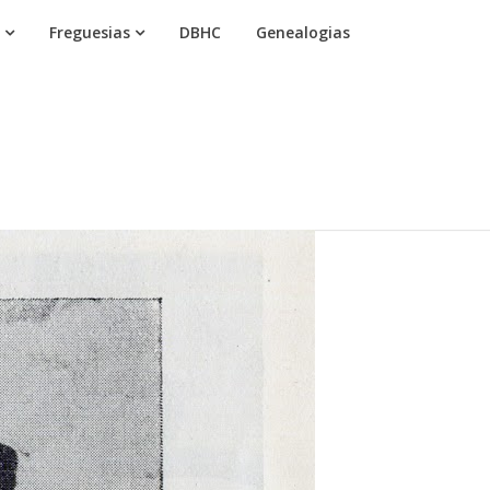
Freguesias
DBHC
Genealogias