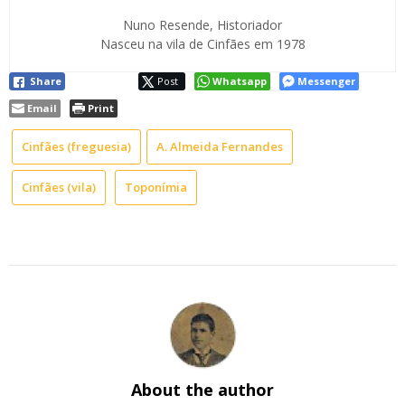
Nuno Resende, Historiador
Nasceu na vila de Cinfães em 1978
Share
Post
Whatsapp
Messenger
Email
Print
Cinfães (freguesia)
A. Almeida Fernandes
Cinfães (vila)
Toponímia
About the author