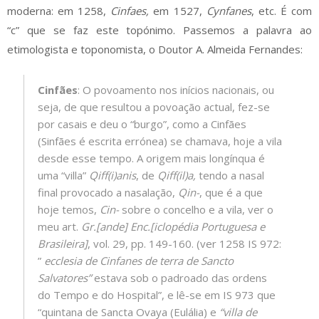
moderna: em 1258,
Cinfaes,
em 1527,
Cynfanes
, etc. É com
“c” que se faz este topónimo. Passemos a palavra ao
etimologista e toponomista, o Doutor A. Almeida Fernandes:
Cinfães
: O povoamento nos inícios nacionais, ou
seja, de que resultou a povoação actual, fez-se
por casais e deu o “burgo”, como a Cinfães
(Sinfães é escrita errónea) se chamava, hoje a vila
desde esse tempo. A origem mais longínqua é
uma “villa”
Qiff(i)anis
, de
Qiff(il)a,
tendo a nasal
final provocado a nasalação,
Qin-
, que é a que
hoje temos,
Cin-
sobre o concelho e a vila, ver o
meu art.
Gr.[ande] Enc.[iclopédia Portuguesa e
Brasileira]
, vol. 29, pp. 149-160. (ver 1258 IS 972:
”
ecclesia de Cinfanes de terra de Sancto
Salvatores”
estava sob o padroado das ordens
do Tempo e do Hospital”, e lê-se em IS 973 que
“quintana de Sancta Ovaya (Eulália) e
“villa de