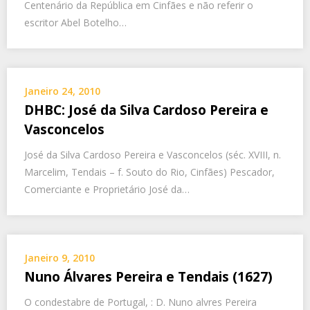
Centenário da República em Cinfães e não referir o
escritor Abel Botelho…
Janeiro 24, 2010
DHBC: José da Silva Cardoso Pereira e
Vasconcelos
José da Silva Cardoso Pereira e Vasconcelos (séc. XVIII, n.
Marcelim, Tendais – f. Souto do Rio, Cinfães) Pescador,
Comerciante e Proprietário José da…
Janeiro 9, 2010
Nuno Álvares Pereira e Tendais (1627)
O condestabre de Portugal, : D. Nuno alvres Pereira